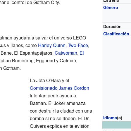
Estreno
mar el control de Gotham City.
Género
Duración
Clasificación
atman ayudara a salvar el universo LEGO
 sus villanos, como
Harley Quinn
,
Two-Face
,
, Bane, El Espantapájaros,
Catwoman
,
El
apitán Bumerang, Egghead y Catman,
en Gotham.
La Jefa O'Hara y el
Comisionado James Gordon
intentan pedir ayuda a
Batman. El Joker amenaza
con destruir la ciudad con una
Idioma
(s)
bomba si no se rinden. El Dr.
Quivers explica en televisión