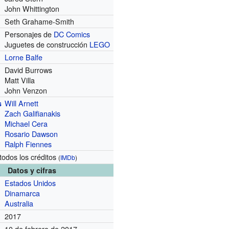
John Whittington
Seth Grahame-Smith
Personajes de
DC Comics
Juguetes de construcción
LEGO
Lorne Balfe
David Burrows
Matt Villa
John Venzon
Will Arnett
s
Zach Galifianakis
Michael Cera
Rosario Dawson
Ralph Fiennes
todos los créditos
(
IMDb
)
Datos y cifras
Estados Unidos
Dinamarca
Australia
2017
10 de febrero de 2017