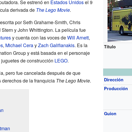
putadora. Se estrenó en
Estados Unidos
el 9
ícula derivada de
The Lego Movie
.
 escrita por Seth Grahame-Smith, Chris
tern y John Whittington. La película fue
tures
y cuenta con las voces de
Will Arnett
,
es
,
Michael Cera
y
Zach Galifianakis
. Es la
Título
mation Group y está basada en el personaje
 juguetes de construcción
LEGO
.
a, pero fue cancelada después de que
Dirección
s derechos de la franquicia
The Lego Movie
.
Producción
an
Guion
atman