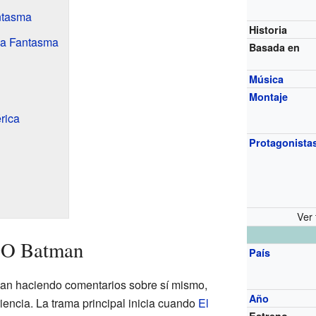
ntasma
Historia
na Fantasma
Basada en
Música
Montaje
rica
Protagonista
Ver 
GO Batman
País
an haciendo comentarios sobre sí mismo,
Año
iencia. La trama principal inicia cuando
El