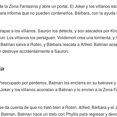
de la Zona Fantasma y abre un portal. El Joker y los villanos 
ra informa que no pueden contenerlos. Bárbara, con la ayuda d
atrapar a los villanos. Sauron los detecta, y son atacados por K
r. Los villanos los persiguen. Voldemort crea una tormenta, y 
 Batman salva a Robin, y Bárbara rescata a Alfred. Batman acep
n destruye accidentalmente a Sauron.
ia
reocupado por perderlos, Batman los encierra en su batnave y lo
Joker y los villanos acorralan a Batman y lo envían a la Zona 
da cuenta de que no trató bien a Robin, Alfred, Bárbara y el J
Batman. Batman hace un trato con Phyllis para regresar y devol