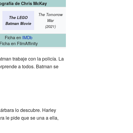
ografía de Chris McKay
The Tomorrow
The LEGO
War
Batman Movie
(2021)
Ficha
en
IMDb
Ficha
en FilmAffinity
an trabaje con la policía. La
sorprende a todos. Batman se
Bárbara lo descubre. Harley
a le pide que se una a ella,