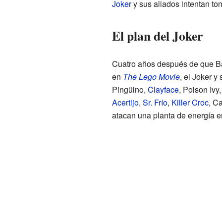
Joker
y sus aliados intentan to
El plan del Joker
Cuatro años después de que B
en
The Lego Movie
, el Joker y
Pingüino,
Clayface
, Poison Ivy
Acertijo
,
Sr. Frío
,
Killer Croc
, C
atacan una planta de energía 