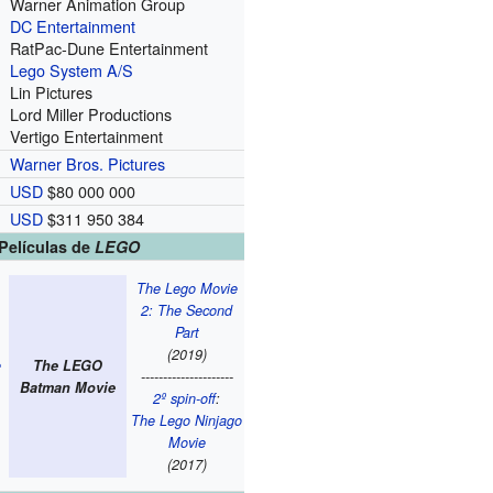
Warner Animation Group
DC Entertainment
RatPac-Dune Entertainment
Lego System A/S
Lin Pictures
Lord Miller Productions
Vertigo Entertainment
Warner Bros. Pictures
USD
$80 000 000
USD
$311 950 384
Películas de
LEGO
The Lego Movie
2: The Second
Part
(2019)
e
The LEGO
---------------------
Batman Movie
2º spin-off
:
The Lego Ninjago
Movie
(2017)