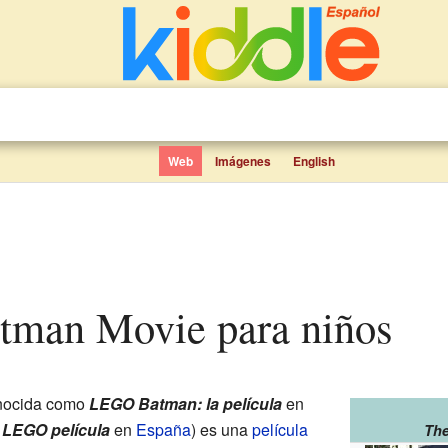
Web
Imágenes
English
atman Movie para niños
nocida como
LEGO Batman: la película
en
 LEGO película
en
España
) es una
película
Th