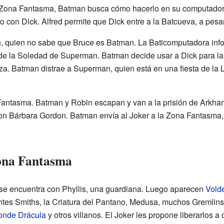
a Zona Fantasma, Batman busca cómo hacerlo en su computadora.
 con Dick. Alfred permite que Dick entre a la Batcueva, a pesar
 quien no sabe que Bruce es Batman. La Baticomputadora info
de la Soledad de Superman. Batman decide usar a Dick para la 
eza. Batman distrae a Superman, quien está en una fiesta de la L
Fantasma. Batman y Robin escapan y van a la prisión de Arkham
on Bárbara Gordon. Batman envía al Joker a la Zona Fantasma, 
ona Fantasma
 se encuentra con Phyllis, una guardiana. Luego aparecen
Vold
entes Smiths, la Criatura del Pantano, Medusa, muchos Gremlin
onde Drácula
y otros villanos. El Joker les propone liberarlos 