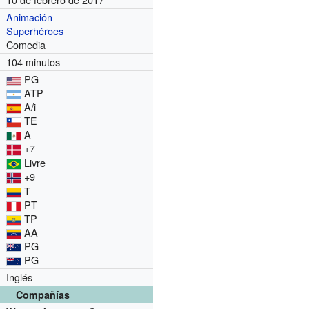
Animación
Superhéroes
Comedia
104 minutos
PG
ATP
A/i
TE
A
+7
Livre
+9
T
PT
TP
AA
PG
PG
Inglés
Compañías