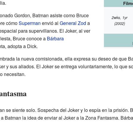
ia.
Film
isionado Gordon, Batman asiste como Bruce
2wks, 1yr
obre cómo
Superman
envió al
General Zod
a
(2002)
spacial para supervillanos. El Joker, al ver
fiesta, Bruce conoce a
Bárbara
nta, adopta a Dick.
rada la nueva comisionada, ella expresa su deseo de que Batm
oker y sus aliados. El Joker se entrega voluntariamente, lo que 
o necesitan.
Fantasma
 se siente solo. Sospecha del Joker y lo espía en la prisión. 
a a Batman la idea de enviar al Joker a la Zona Fantasma. Bárbar