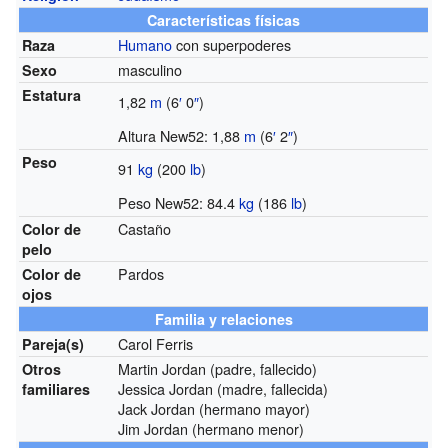
Características físicas
Humano
con superpoderes
Raza
masculino
Sexo
Estatura
1,82
m
(6
′
0
″
)
Altura New52: 1,88
m
(6
′
2
″
)
Peso
91
kg
(200
lb
)
Peso New52: 84.4
kg
(186
lb
)
Castaño
Color de
pelo
Pardos
Color de
ojos
Familia y relaciones
Carol Ferris
Pareja(s)
Martin Jordan (padre, fallecido)
Otros
Jessica Jordan (madre, fallecida)
familiares
Jack Jordan (hermano mayor)
Jim Jordan (hermano menor)