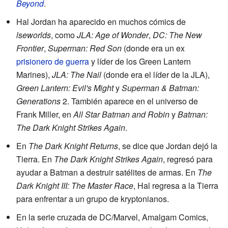
Beyond
.
Hal Jordan ha aparecido en muchos cómics de
lseworlds
, como
JLA: Age of Wonder
,
DC: The New
Frontier
,
Superman: Red Son
(donde era un ex
prisionero de guerra
y líder de los Green Lantern
Marines),
JLA: The Nail
(donde era el líder de la JLA),
Green Lantern: Evil's Might
y
Superman & Batman:
Generations
2. También aparece en el universo de
Frank Miller, en
All Star Batman and Robin
y
Batman:
The Dark Knight Strikes Again
.
En
The Dark Knight Returns
, se dice que Jordan dejó la
Tierra. En
The Dark Knight Strikes Again
, regresó para
ayudar a Batman a destruir satélites de armas. En
The
Dark Knight III: The Master Race
, Hal regresa a la Tierra
para enfrentar a un grupo de kryptonianos.
En la serie cruzada de DC/Marvel, Amalgam Comics,