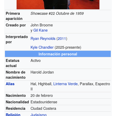
#22
Primera
Showcase
Octubre de 1959
aparición
John Broome
Creado por
y
Gil Kane
Interpretado
Ryan Reynolds
(
2011
)
por
Kyle Chandler
(2025-presente)
Información personal
Activo
Estatus
actual
Harold Jordan
Nombre de
nacimiento
Hal, Highball,
Linterna Verde
, Parallax, Espectro
Alias
II
20 de febrero
Nacimiento
Estadounidense
Nacionalidad
Ciudad Costera
Residencia
Judaísmo
Religión