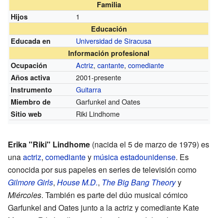
Familia
1
Hijos
Educación
Universidad de Siracusa
Educada en
Información profesional
Actriz
,
cantante
,
comediante
Ocupación
2001-presente
Años activa
Guitarra
Instrumento
Garfunkel and Oates
Miembro de
Riki Lindhome
Sitio web
Erika "Riki" Lindhome
(nacida el 5 de marzo de 1979) es
una
actriz
,
comediante
y
música
estadounidense
. Es
conocida por sus papeles en series de televisión como
Gilmore Girls
,
House M.D.
,
The Big Bang Theory
y
Miércoles
. También es parte del dúo musical cómico
Garfunkel and Oates junto a la actriz y comediante Kate