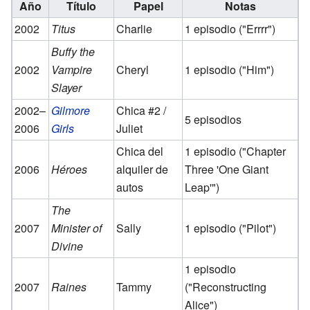
Año
Título
Papel
Notas
2002
Titus
Charlie
1 episodio ("Errrr")
Buffy the
2002
Vampire
Cheryl
1 episodio ("Him")
Slayer
2002–
Gilmore
Chica #2 /
5 episodios
2006
Girls
Juliet
Chica del
1 episodio ("Chapter
2006
Héroes
alquiler de
Three 'One Giant
autos
Leap'")
The
2007
Minister of
Sally
1 episodio ("Pilot")
Divine
1 episodio
2007
Raines
Tammy
("Reconstructing
Alice")