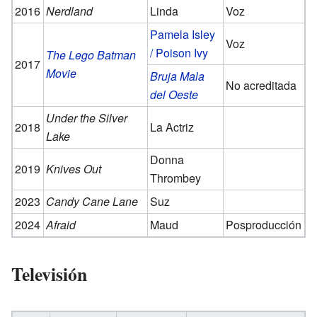
2016
Nerdland
Linda
Voz
Pamela Isley
Voz
/ Poison Ivy
The Lego Batman
2017
Movie
Bruja Mala
No acreditada
del Oeste
Under the Silver
2018
La Actriz
Lake
Donna
2019
Knives Out
Thrombey
2023
Candy Cane Lane
Suz
2024
Afraid
Maud
Posproducción
Televisión