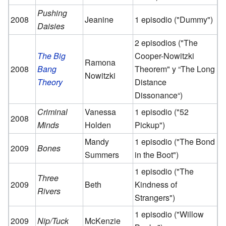
Pushing
2008
Jeanine
1 episodio ("Dummy")
Daisies
2 episodios ("The
The Big
Cooper-Nowitzki
Ramona
2008
Bang
Theorem" y “The Long
Nowitzki
Theory
Distance
Dissonance“)
Criminal
Vanessa
1 episodio ("52
2008
Minds
Holden
Pickup")
Mandy
1 episodio ("The Bond
2009
Bones
Summers
in the Boot")
1 episodio ("The
Three
2009
Beth
Kindness of
Rivers
Strangers")
1 episodio ("Willow
2009
Nip/Tuck
McKenzie