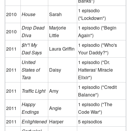
Banks")
1 episodio
2010
House
Sarah
("Lockdown")
Drop Dead
Marjorie
1 episodio ("Begin
2010
Diva
Little
Again")
$h*! My
1 episodio ("Who's
2011
Laura Griffin
Dad Says
Your Daddy?")
United
1 episodio ("Dr.
2011
States of
Daisy
Hatteras' Miracle
Tara
Elixir")
1 episodio ("Credit
2011
Traffic Light
Amy
Balance")
Happy
1 episodio ("The
2011
Angie
Endings
Code War")
2011
Enlightened
Harper
5 episodios