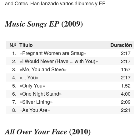
and Oates. Han lanzado varios álbumes y EP.
(2009)
Music Songs EP
N.º
Título
Duración
1.
«Pregnant Women are Smug»
2:17
2.
«I Would Never (Have ... with You)»
2:17
3.
«Me, You and Steve»
1:57
4.
«... You»
2:17
5.
«Only You»
1:52
6.
«One Night Stand»
4:00
7.
«Silver Lining»
2:09
8.
«As You Are»
2:21
(2010)
All Over Your Face