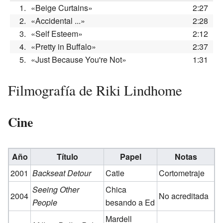
1.
«Beige Curtains»
2:27
2.
«Accidental ...»
2:28
3.
«Self Esteem»
2:12
4.
«Pretty in Buffalo»
2:37
5.
«Just Because You're Not»
1:31
Filmografía de Riki Lindhome
Cine
Año
Título
Papel
Notas
2001
Backseat Detour
Catie
Cortometraje
Seeing Other
Chica
2004
No acreditada
People
besando a Ed
Mardell