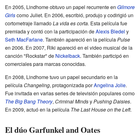
En 2005, Lindhome obtuvo un papel recurrente en
Gilmore
Girls
como Juliet. En 2006, escribió, produjo y codirigió un
cortometraje llamado
La vida es corta
. Esta película fue
premiada y contó con la participación de
Alexis Bledel
y
Seth MacFarlane
. También apareció en la película
Pulse
en 2006. En 2007, Riki apareció en el video musical de la
canción "Rockstar" de
Nickelback
. También participó en
comerciales para marcas conocidas.
En 2008, Lindhome tuvo un papel secundario en la
película
Changeling
, protagonizada por
Angelina Jolie
.
Fue invitada en varias series de televisión populares como
The Big Bang Theory
,
Criminal Minds
y
Pushing Daisies
.
En 2009, actuó en la película
The Last House on the Left
.
El dúo Garfunkel and Oates