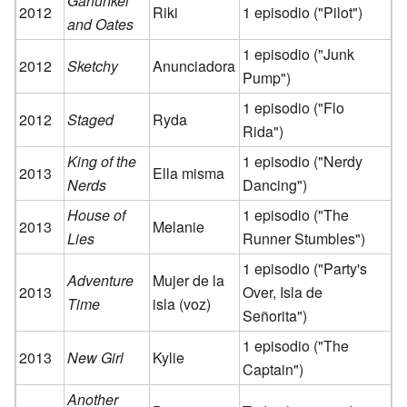
Garfunkel
2012
Riki
1 episodio ("Pilot")
and Oates
1 episodio ("Junk
2012
Sketchy
Anunciadora
Pump")
1 episodio ("Flo
2012
Staged
Ryda
Rida")
King of the
1 episodio ("Nerdy
2013
Ella misma
Nerds
Dancing")
House of
1 episodio ("The
2013
Melanie
Lies
Runner Stumbles")
1 episodio ("Party's
Adventure
Mujer de la
2013
Over, Isla de
Time
isla (voz)
Señorita")
1 episodio ("The
2013
New Girl
Kylie
Captain")
Another