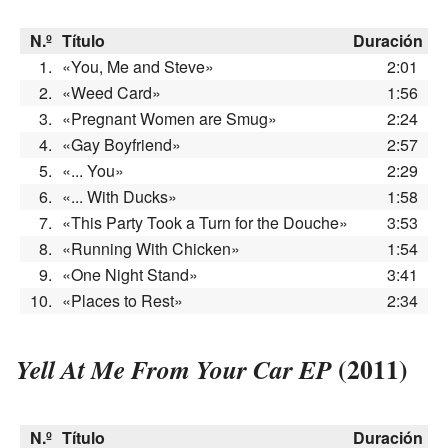
N.º
Título
Duración
1.
«You, Me and Steve»
2:01
2.
«Weed Card»
1:56
3.
«Pregnant Women are Smug»
2:24
4.
«Gay Boyfriend»
2:57
5.
«... You»
2:29
6.
«... With Ducks»
1:58
7.
«This Party Took a Turn for the Douche»
3:53
8.
«Running With Chicken»
1:54
9.
«One Night Stand»
3:41
10.
«Places to Rest»
2:34
(2011)
Yell At Me From Your Car EP
N.º
Título
Duración