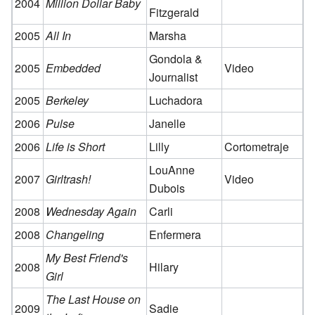
2004
Million Dollar Baby
Fitzgerald
2005
All In
Marsha
Gondola &
2005
Embedded
Video
Journalist
2005
Berkeley
Luchadora
2006
Pulse
Janelle
2006
Life is Short
Lilly
Cortometraje
LouAnne
2007
Girltrash!
Video
Dubois
2008
Wednesday Again
Carli
2008
Changeling
Enfermera
My Best Friend's
2008
Hilary
Girl
The Last House on
2009
Sadie