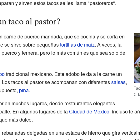
paran y sirven estos tacos se les llama "pastoreros".
n taco al pastor?
on carne de puerco marinada, que se cocina y se corta en
ne se sirve sobre pequeñas
tortillas de maíz
. A veces, la
 puerco y ternera, pero lo más común es que sea solo de
bo
tradicional mexicano. Este adobo le da a la carne un
l. Los tacos al pastor se acompañan con diferentes
salsas
,
Tac
supuesto,
piña
.
cil
or en muchos lugares, desde restaurantes elegantes
calle. En algunos lugares de la
Ciudad de México
, incluso le 
oque más dulce.
an rebanadas delgadas en una estaca de hierro que gira vertica