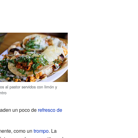
os al pastor servidos con limón y
antro
añaden un poco de
refresco de
lmente, como un
trompo
. La