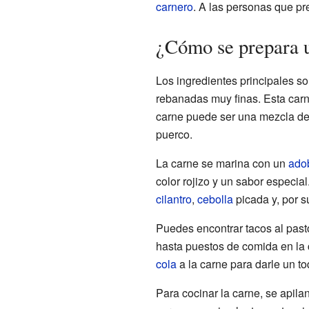
carnero
. A las personas que pre
¿Cómo se prepara u
Los ingredientes principales s
rebanadas muy finas. Esta car
carne puede ser una mezcla de
puerco.
La carne se marina con un
ado
color rojizo y un sabor especia
cilantro
,
cebolla
picada y, por 
Puedes encontrar tacos al past
hasta puestos de comida en la 
cola
a la carne para darle un t
Para cocinar la carne, se apil