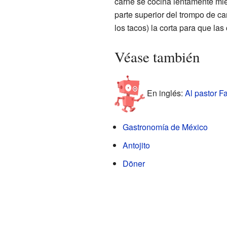
carne se cocina lentamente mien
parte superior del trompo de car
los tacos) la corta para que l
Véase también
En inglés:
Al pastor Fa
Gastronomía de México
Antojito
Döner