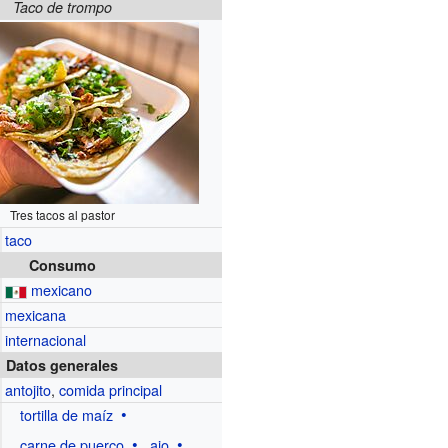
Taco de trompo
Tres tacos al pastor
taco
Consumo
mexicano
mexicana
internacional
Datos generales
antojito
,
comida principal
tortilla de maíz
carne de puerco
ajo