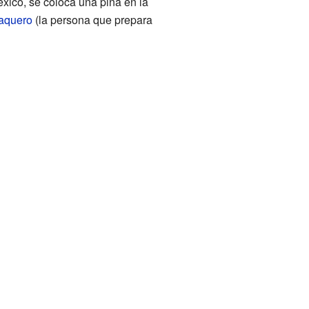
éxico, se coloca una piña en la
taquero
(la persona que prepara