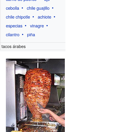
cebolla
chile guajillo
chile chipotle
achiote
especias
vinagre
cilantro
piña
tacos árabes