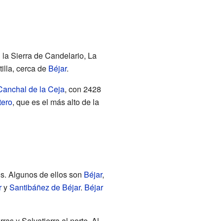
la Sierra de Candelario, La
illa, cerca de
Béjar
.
Canchal de la Ceja
, con 2428
tero
, que es el más alto de la
os. Algunos de ellos son
Béjar
,
r
y
Santibáñez de Béjar
.
Béjar
as y Salvatierra al norte. Al