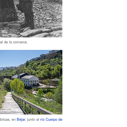
nal de la comarca.
ábricas, en
Béjar
, junto al
río Cuerpo de