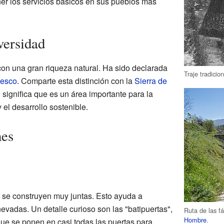
er los servicios básicos en sus pueblos más
versidad
con una gran riqueza natural. Ha sido declarada
Traje tradicio
esco
. Comparte esta distinción con la
Sierra de
 significa que es un área importante para la
 el desarrollo sostenible.
nes
s se construyen muy juntas. Esto ayuda a
 nevadas. Un detalle curioso son las "batipuertas",
Ruta de las f
Hombre
.
ue se ponen en casi todas las puertas para