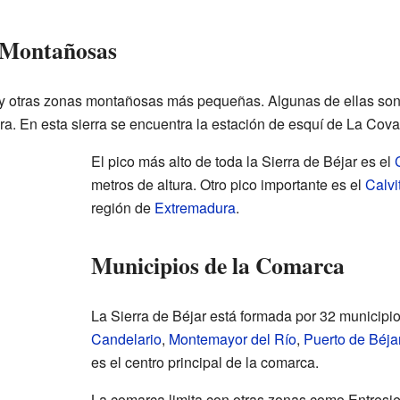
s Montañosas
ay otras zonas montañosas más pequeñas. Algunas de ellas son 
era. En esta sierra se encuentra la estación de esquí de La Covat
El pico más alto de toda la Sierra de Béjar es el
metros de altura. Otro pico importante es el
Calvi
región de
Extremadura
.
Municipios de la Comarca
La Sierra de Béjar está formada por 32 municipi
Candelario
,
Montemayor del Río
,
Puerto de Béja
es el centro principal de la comarca.
La comarca limita con otras zonas como Entresierr