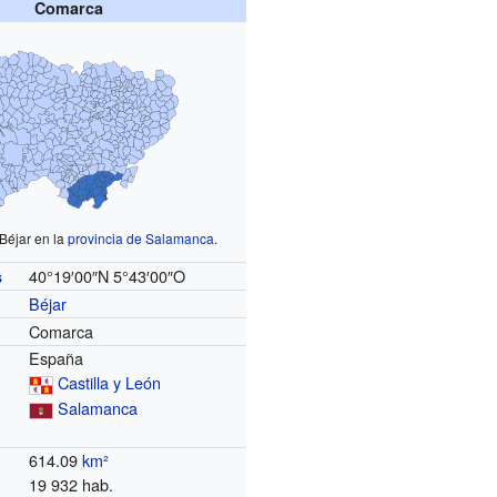
Comarca
 Béjar en la
provincia de Salamanca
.
40°19′00″N
5°43′00″O
s
Béjar
Comarca
España
Castilla y León
Salamanca
614.09
km²
19 932 hab.