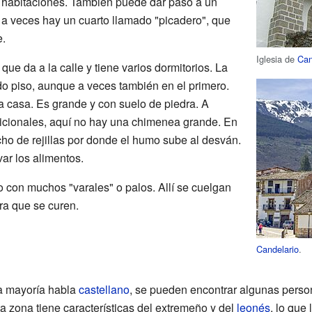
s habitaciones. También puede dar paso a un
a, a veces hay un cuarto llamado "picadero", que
e.
Iglesia de
Can
 que da a la calle y tiene varios dormitorios. La
do piso, aunque a veces también en el primero.
a casa. Es grande y con suelo de piedra. A
adicionales, aquí no hay una chimenea grande. En
cho de rejillas por donde el humo sube al desván.
ar los alimentos.
o con muchos "varales" o palos. Allí se cuelgan
ra que se curen.
Candelario
.
la mayoría habla
castellano
, se pueden encontrar algunas pers
ta zona tiene características del extremeño y del
leonés
, lo que