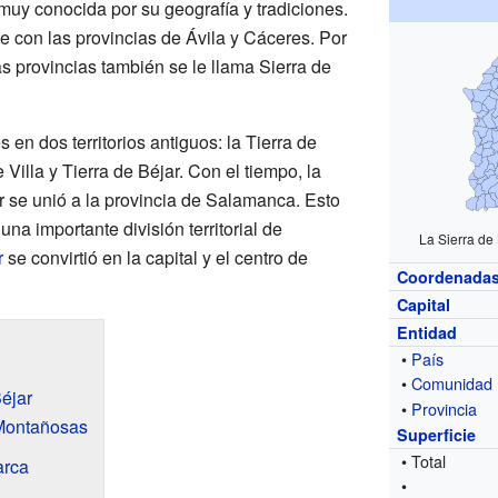
s muy conocida por su geografía y tradiciones.
te con las provincias de Ávila y Cáceres. Por
s provincias también se le llama Sierra de
en dos territorios antiguos: la Tierra de
illa y Tierra de Béjar. Con el tiempo, la
r se unió a la provincia de Salamanca. Esto
una importante división territorial de
La Sierra de
r
se convirtió en la capital y el centro de
Coordenada
Capital
Entidad
•
País
•
Comunidad
Béjar
•
Provincia
Montañosas
Superficie
• Total
arca
•