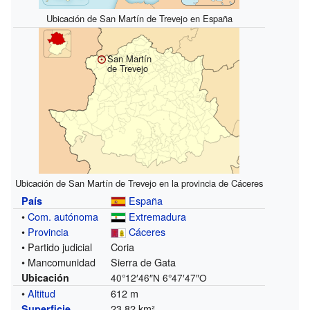
Ubicación de San Martín de Trevejo en España
San Martín
de Trevejo
Ubicación de San Martín de Trevejo en la provincia de Cáceres
España
País
•
Com. autónoma
Extremadura
•
Provincia
Cáceres
• Partido judicial
Coria
• Mancomunidad
Sierra de Gata
Ubicación
40°12′46″N
6°47′47″O
•
Altitud
612 m
23,82 km²
Superficie