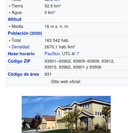
• Tierra
52.5 km²
• Agua
0 km²
Altitud
• Media
16 m s. n. m.
Población
(
2020
)
• Total
163 542 hab.
•
Densidad
2670,1 hab./km²
Pacífico
: UTC-8/
-7
Huso horario
93901–93902, 93905–93909, 93912,
Código ZIP
93915, 93962, 93901 y 93906
831
Código de área
Sitio web oficial