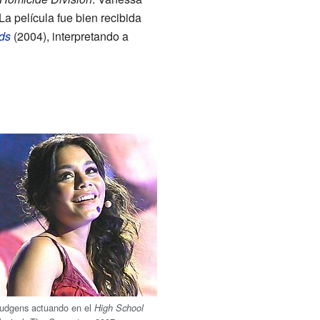
a película fue bien recibida
ds
(2004), interpretando a
udgens actuando en el
High School