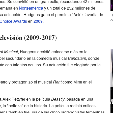
nes. Se convirtió en un gran éxito, recaudando 42 millones
e semana en
Norteamérica
y un total de 252 millones de
u actuación, Hudgens ganó el premio a "Actriz favorita de
H
d
 Choice Awards
en
2009
.
televisión (2009-2017)
ol Musical
, Hudgens decidió enfocarse más en la
apel secundario en la comedia musical
Bandslam
, donde
te con talentos ocultos. Su actuación fue elogiada por la
atro y protagonizó el musical
Rent
como Mimi en el
 Alex Pettyfer en la película
Beastly
, basada en una
 la "belleza" de la historia. La película recibió críticas
ens también fue una de las cinco protagonistas femeninas