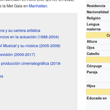
e la Met Gala en
Manhattan
.
Residencia
Nacionalidad
Religión
Lengua
materna
 y su carrera artística
Ca
nzos en la actuación (1988-2004)
Altura
l Musical
y su música (2005-2008)
Ojos
Cabello
levisión (2009-2017)
y producción cinematográfica (2018-
Cónyuge
Pareja
os
Hijos
Educada en