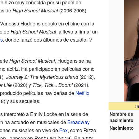
e hizo muy conocida por su papel de
las de
High School Musical
(2006-2008).
 Vanessa Hudgens debutó en el cine con la
to de
High School Musical
la llevó a firmar un
ds
, donde lanzó dos álbumes de estudio:
V
erie
High School Musical
, Hudgens se ha
o actriz. Ha participado en películas como
1),
Journey 2: The Mysterious Island
(2012),
r Life
(2020) y
Tick, Tick... Boom!
(2021).
producido películas navideñas de
Netflix
8) y sus secuelas.
I
 interpretó a Emily Locke en la serie de
Nombre de
nacimiento
n ha actuado en musicales de
Broadway
Nacimiento
iones musicales en vivo de
Fox
, como Rizzo
een Johnson en
Rent: Live
(2019). En 2022,