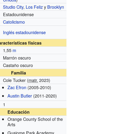
Studio City
,
Los Feliz
y
Brooklyn
Estadounidense
Catolicismo
Inglés estadounidense
racterísticas físicas
1,55
m
Marrón oscuro
Castaño oscuro
Familia
Cole Tucker (
matr.
2023)
Zac Efron
(2005-2010)
Austin Butler
(2011-2020)
1
Educación
Orange County School of the
Arts
Guajome Park Academy