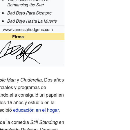
Romancing the Star
Bad Boys Para Siempre
Bad Boys Hasta La Muerte
www.vanessahudgens.com
Firma
sic Man
y
Cinderella
. Dos años
ciales y programas de
ndo ella consiguió un papel en
los 15 años y estudió en la
recibió
educación en el hogar
.
o de la comedia
Still Standing
en
Homicide Division
. Vanessa