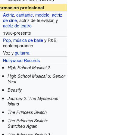
formación profesional
Actriz
,
cantante
,
modelo
,
actriz
de cine
, actriz de televisión y
actriz de teatro
1998-presente
Pop
,
música de baile
y R&B
contemporáneo
Voz y
guitarra
Hollywood Records
High School Musical 2
High School Musical 3: Senior
Year
Beastly
Journey 2: The Mysterious
Island
The Princess Switch
The Princess Switch:
Switched Again
The Princess Switch 3: