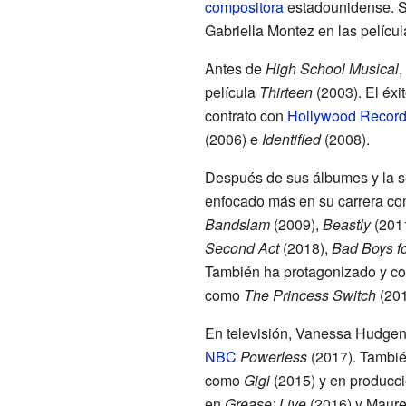
compositora
estadounidense. S
Gabriella Montez en las pelícu
Antes de
High School Musical
,
película
Thirteen
(2003). El éxi
contrato con
Hollywood Recor
(2006) e
Identified
(2008).
Después de sus álbumes y la s
enfocado más en su carrera com
Bandslam
(2009),
Beastly
(201
Second Act
(2018),
Bad Boys fo
También ha protagonizado y co
como
The Princess Switch
(201
En televisión, Vanessa Hudgens
NBC
Powerless
(2017). Tambié
como
Gigi
(2015) y en producc
en
Grease: Live
(2016) y Maur