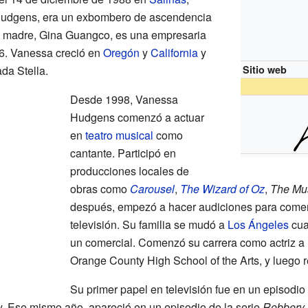
 Hudgens, era un exbombero de ascendencia
u madre, Gina Guangco, es una empresaria
016. Vanessa creció en
Oregón
y
California
y
da Stella.
Sitio web
Desde 1998, Vanessa
Hudgens comenzó a actuar
en
teatro musical
como
cantante. Participó en
producciones locales de
obras como
Carousel
,
The Wizard of Oz
,
The Mu
después, empezó a hacer audiciones para comer
televisión. Su familia se mudó a
Los Ángeles
cua
un comercial. Comenzó su carrera como actriz a 
Orange County High School of the Arts, y luego 
Su primer papel en televisión fue en un episodi
ny. Ese mismo año, apareció en un episodio de la serie
Robbery 