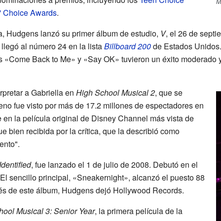
M
' Choice Awards
.
la, Hudgens lanzó su primer álbum de estudio,
V
, el 26 de sept
llegó al número 24 en la lista
Billboard 200
de Estados Unidos. 
llos «Come Back to Me» y «Say OK» tuvieron un éxito moderado 
rpretar a Gabriella en
High School Musical 2
, que se
reno fue visto por más de 17.2 millones de espectadores en
 en la película original de Disney Channel más vista de
ue bien recibida por la crítica, que la describió como
lento".
Identified
, fue lanzado el 1 de julio de 2008. Debutó en el
 El sencillo principal, «Sneakernight», alcanzó el puesto 88
és de este álbum, Hudgens dejó Hollywood Records.
ool Musical 3: Senior Year
, la primera película de la