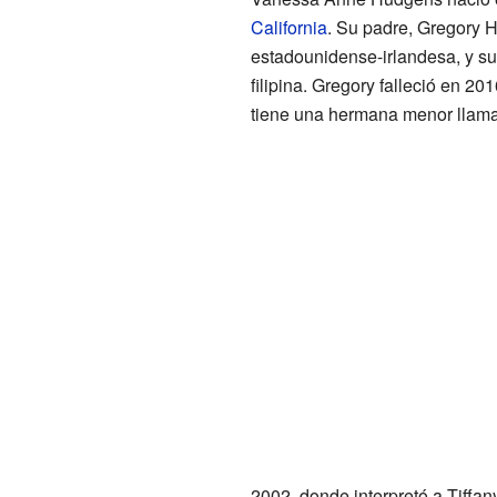
California
. Su padre, Gregory
estadounidense-irlandesa, y s
filipina. Gregory falleció en 2
tiene una hermana menor llama
2002, donde interpretó a Tiffa