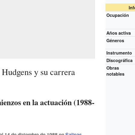
In
Ocupación
Años activa
Géneros
Instrumento
Discográfica
Obras
 Hudgens y su carrera
notables
ienzos en la actuación (1988-
l 14 de diciembre de 1988 en
Salinas
,