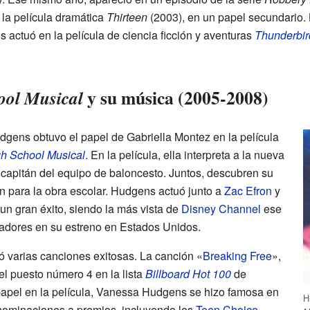
la película dramática
Thirteen
(2003), en un papel secundario. L
s actuó en la película de ciencia ficción y aventuras
Thunderbir
y su música (2005-2008)
ool Musical
gens obtuvo el papel de Gabriella Montez en la película
h School Musical
. En la película, ella interpreta a la nueva
capitán del equipo de baloncesto. Juntos, descubren su
an para la obra escolar. Hudgens actuó junto a
Zac Efron
y
e un gran éxito, siendo la más vista de
Disney Channel
ese
tadores en su estreno en Estados Unidos.
ó varias canciones exitosas. La canción «
Breaking Free
»,
el puesto número 4 en la lista
Billboard Hot 100
de
papel en la película, Vanessa Hudgens se hizo famosa en
H
 nominaciones a premios, incluyendo los
Teen Choice