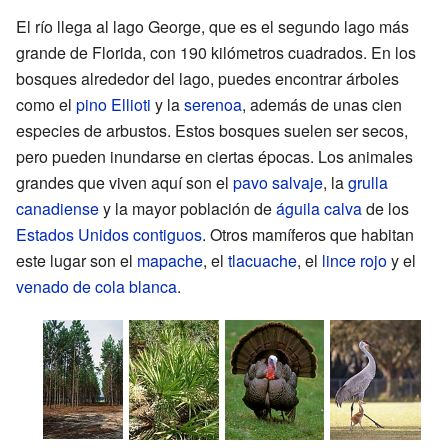
El río llega al lago George, que es el segundo lago más
grande de Florida, con 190 kilómetros cuadrados. En los
bosques alrededor del lago, puedes encontrar árboles
como el
pino Ellioti
y la
serenoa
, además de unas cien
especies de arbustos. Estos bosques suelen ser secos,
pero pueden inundarse en ciertas épocas. Los animales
grandes que viven aquí son el
pavo salvaje
, la
grulla
canadiense
y la mayor población de
águila calva
de los
Estados Unidos contiguos
. Otros mamíferos que habitan
este lugar son el
mapache
, el
tlacuache
, el
lince rojo
y el
venado de cola blanca
.