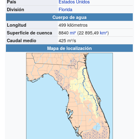
Estados Unidos
País
Florida
División
Cuerpo de agua
499 kilómetros
Longitud
8840
mi²
(22 895,49
km²
)
Superficie de cuenca
425 m³/s
Caudal medio
Mapa de localización