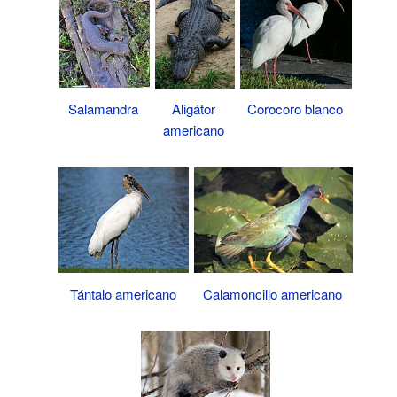
Salamandra
Aligátor
Corocoro blanco
americano
Tántalo americano
Calamoncillo americano