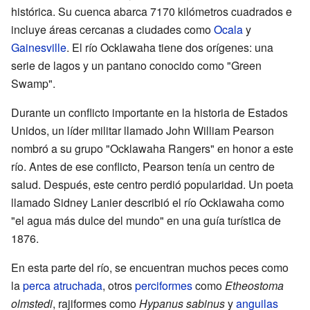
histórica. Su cuenca abarca 7170 kilómetros cuadrados e
incluye áreas cercanas a ciudades como
Ocala
y
Gainesville
. El río Ocklawaha tiene dos orígenes: una
serie de lagos y un pantano conocido como "Green
Swamp".
Durante un conflicto importante en la historia de Estados
Unidos, un líder militar llamado John William Pearson
nombró a su grupo "Ocklawaha Rangers" en honor a este
río. Antes de ese conflicto, Pearson tenía un centro de
salud. Después, este centro perdió popularidad. Un poeta
llamado Sidney Lanier describió el río Ocklawaha como
"el agua más dulce del mundo" en una guía turística de
1876.
En esta parte del río, se encuentran muchos peces como
la
perca atruchada
, otros
perciformes
como
Etheostoma
olmstedi
, rajiformes como
Hypanus sabinus
y
anguilas