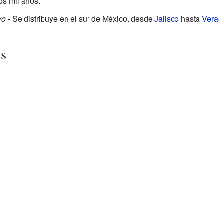
s mil años.
vo
- Se distribuye en el sur de México, desde
Jalisco
hasta
Vera
es