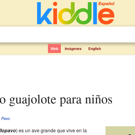
Web
Imágenes
English
 o guajolote para niños
e
Pavo
.
llopavo
) es un ave grande que vive en la