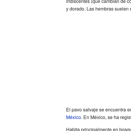
iridiscentes (que cambian de col
y dorado. Las hembras suelen se
El pavo salvaje se encuentra 
México
. En México, se ha regis
Habita principalmente en bosq