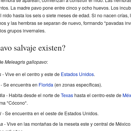
hembra se aparean, comienzan a construir el nido. Las hembras
juntos. La madre pavo pone entre cinco y ocho huevos. Los incub
 nido hasta los seis o siete meses de edad. Si no nacen crías,
chos y las hembras se separan de nuevo, formando "pavadas in
ios grupos invernales.
avo salvaje existen?
de
Meleagris gallopavo
:
s
- Vive en el centro y este de
Estados Unidos
.
- Se encuentra en
Florida
(en zonas específicas).
dia
- Habita desde el norte de
Texas
hasta el centro-este de
Méx
lama "Cócono".
i
- Se encuentra en el oeste de Estados Unidos.
na
- Vive en las montañas de la meseta este y central de México