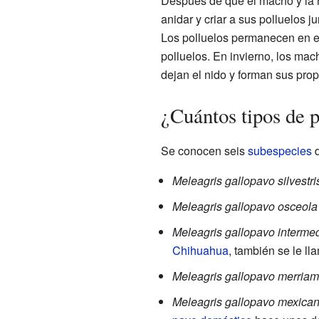
Después de que el macho y la 
anidar y criar a sus polluelos 
Los polluelos permanecen en el
polluelos. En invierno, los ma
dejan el nido y forman sus prop
¿Cuántos tipos de p
Se conocen seis
subespecies
Meleagris gallopavo silvestri
Meleagris gallopavo osceola
Meleagris gallopavo interme
Chihuahua
, también se le l
Meleagris gallopavo merriam
Meleagris gallopavo mexica