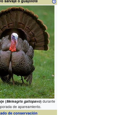
o salvaje o guajolote
durante
je (
Meleagris gallopavo
)
mporada de apareamiento.
tado de conservación