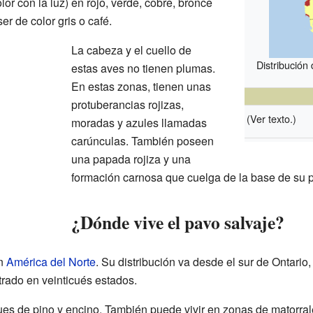
or con la luz) en rojo, verde, cobre, bronce
r de color gris o café.
La cabeza y el cuello de
Distribución
estas aves no tienen plumas.
En estas zonas, tienen unas
protuberancias rojizas,
(Ver texto.)
moradas y azules llamadas
carúnculas. También poseen
una papada rojiza y una
formación carnosa que cuelga de la base de su p
¿Dónde vive el pavo salvaje?
en
América del Norte
. Su distribución va desde el sur de Ontario
trado en veinticués estados.
ues de pino y encino. También puede vivir en zonas de matorra