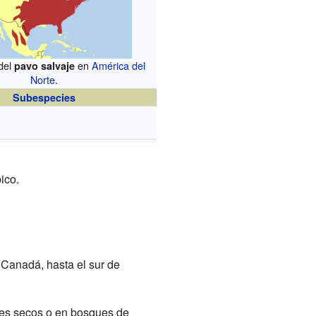
 del
en
América del
pavo salvaje
Norte
.
Subespecies
ico.
, Canadá, hasta el sur de
les secos o en bosques de