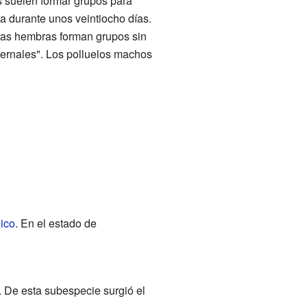
 suelen formar grupos para
a durante unos veintiocho días.
 las hembras forman grupos sin
vernales". Los polluelos machos
ico
. En el estado de
. De esta subespecie surgió el