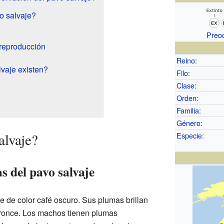
o salvaje?
Preo
 reproducción
Reino
:
vaje existen?
Filo
:
Clase
:
Orden
:
Familia
:
Género
:
alvaje?
Especie
:
as del pavo salvaje
e de color café oscuro. Sus plumas brillan
bronce. Los machos tienen plumas