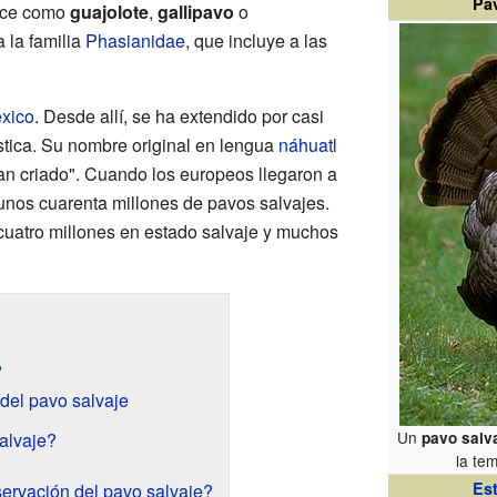
Pav
noce como
guajolote
,
gallipavo
o
a la familia
Phasianidae
, que incluye a las
xico
. Desde allí, se ha extendido por casi
ica. Su nombre original en lengua
náhuatl
gran criado". Cuando los europeos llegaron a
unos cuarenta millones de pavos salvajes.
cuatro millones en estado salvaje y muchos
?
 del pavo salvaje
Un
alvaje?
pavo salva
la te
Es
servación del pavo salvaje?