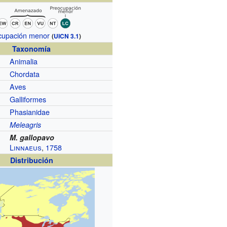
cupación menor
(
UICN 3.1
)
Taxonomía
Animalia
Chordata
Aves
Galliformes
Phasianidae
Meleagris
M. gallopavo
Linnaeus
,
1758
Distribución