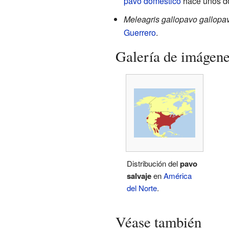
pavo doméstico
hace unos do
Meleagris gallopavo gallopa
Guerrero
.
Galería de imágen
Distribución del
pavo
salvaje
en
América
del Norte
.
Véase también