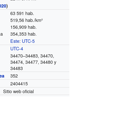
020
)
63 591 hab.
519,56 hab./km²
156,909 hab.
na
354,353 hab.
Este
:
UTC-5
o
UTC-4
34470–34483, 34470,
34474, 34477, 34480 y
34483
352
ea
2404415
Sitio web oficial