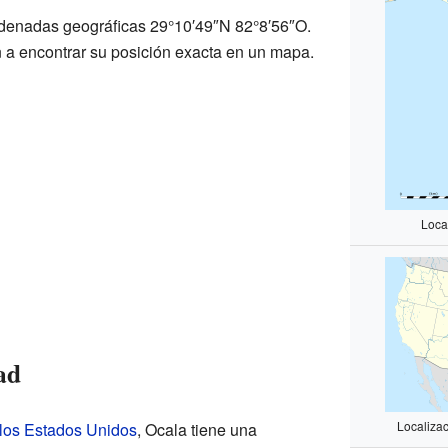
rdenadas geográficas 29°10′49″N 82°8′56″O.
a encontrar su posición exacta en un mapa.
Loca
ad
Localiza
 los Estados Unidos
, Ocala tiene una