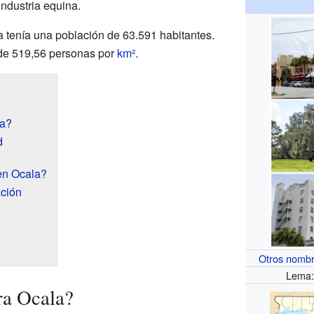
industria equina.
a tenía una población de 63.591 habitantes.
de 519,56 personas por
km²
.
la?
d
en Ocala?
ación
Otros nomb
Lema: 
ra Ocala?