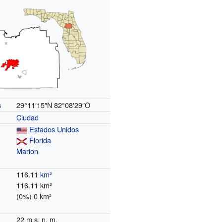
29°11′15″N
82°08′29″O
s
Ciudad
Estados Unidos
Florida
Marion
116.11
km²
116.11 km²
(0%) 0 km²
22 m s. n. m.