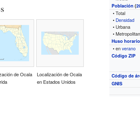
es
Población
(
2
• Total
•
Densidad
• Urbana
• Metropolita
Huso horari
• en
verano
Código ZIP
zación de Ocala
Localización de Ocala
Código de ár
rida
en Estados Unidos
GNIS