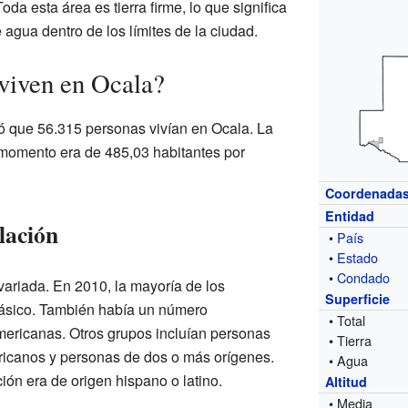
Toda esta área es tierra firme, lo que significa
agua dentro de los límites de la ciudad.
viven en Ocala?
tró que 56.315 personas vivían en Ocala. La
momento era de 485,03 habitantes por
Coordenada
Entidad
lación
•
País
•
Estado
•
Condado
ariada. En 2010, la mayoría de los
Superficie
cásico. También había un número
• Total
americanas. Otros grupos incluían personas
• Tierra
ericanos y personas de dos o más orígenes.
• Agua
ón era de origen hispano o latino.
Altitud
• Media