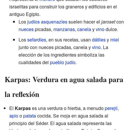
israelitas para construir los graneros y edificios en el
antiguo Egipto.
Los
judíos
asquenazíes
suelen hacer el
jaroset
con
nueces
picadas,
manzanas
,
canela
y
vino
dulce.
Los
sefardíes
, en sus recetas, usan
dátiles
y
miel
junto con nueces picadas, canela y
vino
. La
elección de los ingredientes simboliza las
cualidades del
pueblo judío
.
Karpas: Verdura en agua salada para
la reflexión
El
Karpas
es una verdura o hierba, a menudo
perejil
,
apio
o
patata
cocida. Se moja en agua salada al
principio del Séder. El agua salada representa las