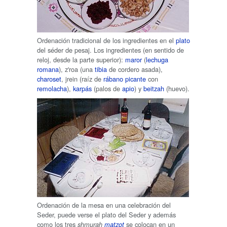
Ordenación tradicional de los ingredientes en el
plato
del séder de pesaj. Los ingredientes (en sentido de
reloj, desde la parte superior):
maror
(
lechuga
romana
), z'roa (una
tibia
de cordero asada),
charoset
, jrein (raíz de
rábano picante
con
remolacha
),
karpás
(palos de
apio
) y
beitzah
(huevo).
Ordenación de la mesa en una celebración del
Seder, puede verse el plato del Seder y además
como los tres
se colocan en un
shmurah
matzot