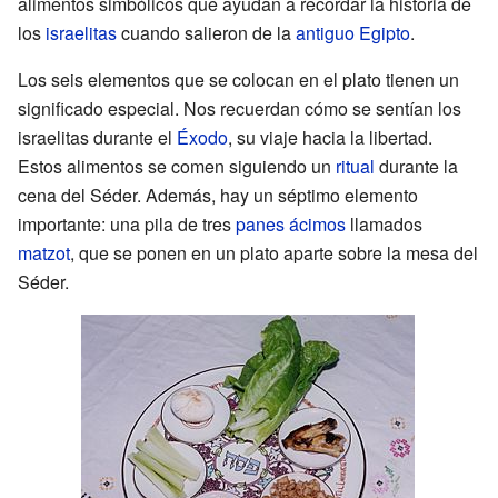
alimentos simbólicos que ayudan a recordar la historia de
los
israelitas
cuando salieron de la
antiguo Egipto
.
Los seis elementos que se colocan en el plato tienen un
significado especial. Nos recuerdan cómo se sentían los
israelitas durante el
Éxodo
, su viaje hacia la libertad.
Estos alimentos se comen siguiendo un
ritual
durante la
cena del Séder. Además, hay un séptimo elemento
importante: una pila de tres
panes ácimos
llamados
matzot
, que se ponen en un plato aparte sobre la mesa del
Séder.