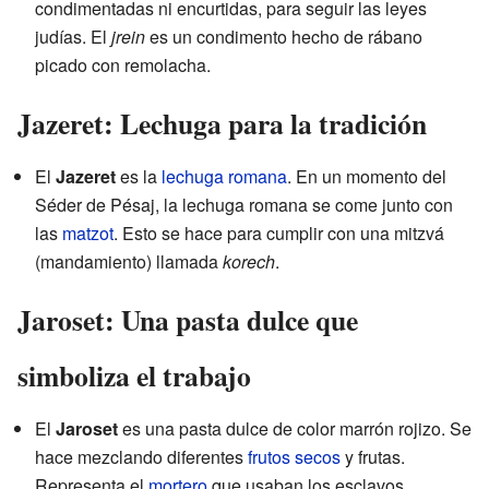
condimentadas ni encurtidas, para seguir las leyes
judías. El
jrein
es un condimento hecho de rábano
picado con remolacha.
Jazeret: Lechuga para la tradición
El
Jazeret
es la
lechuga romana
. En un momento del
Séder de Pésaj, la lechuga romana se come junto con
las
matzot
. Esto se hace para cumplir con una mitzvá
(mandamiento) llamada
korech
.
Jaroset: Una pasta dulce que
simboliza el trabajo
El
Jaroset
es una pasta dulce de color marrón rojizo. Se
hace mezclando diferentes
frutos secos
y frutas.
Representa el
mortero
que usaban los esclavos