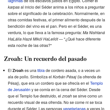
lágrimas
de los esclavos judíos en Egipto. Comer el
karpas
al inicio del Séder anima a los niños a preguntar
sobre el significado de la celebración. Normalmente, en
otras comidas festivas, el primer alimento después de la
bendición del vino es el pan. Pero en el Séder, es una
verdura, lo que lleva a la famosa pregunta:
Ma Nishtaná
HaLáila Hazé Mikól HaLeilót
— "¿Qué hace diferente
esta noche de las otras?"
Zroah: Un recuerdo del pasado
El
Zroah
es una
tibia
de cordero asada, o a veces un
ala de pollo. Simboliza el
Korbán Pésaj
(la ofrenda de
Pésaj), que era un cordero que se ofrecía en el
Templo
de Jerusalén
y se comía en la cena del Séder. Desde
que el Templo fue destruido, el
zroah
se sirve como un
recuerdo visual de esa ofrenda. No se come ni se toca
durante el Séder. Las personas
vegetarianas
a veces lo