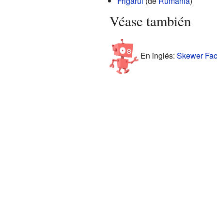
Frigărui
(de
Rumania
)
Véase también
En inglés:
Skewer Fact