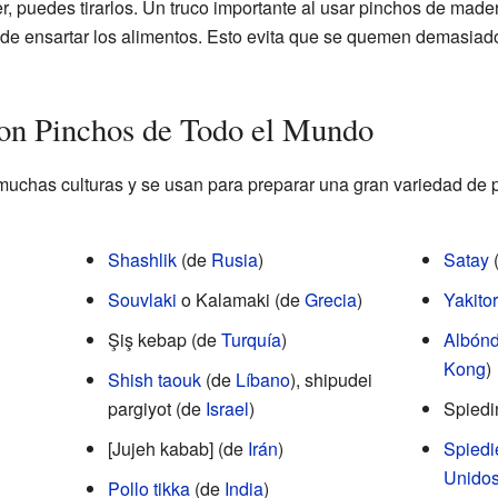
r, puedes tirarlos. Un truco importante al usar pinchos de made
de ensartar los alimentos. Esto evita que se quemen demasiado
con Pinchos de Todo el Mundo
uchas culturas y se usan para preparar una gran variedad de p
Shashlik
(de
Rusia
)
Satay
Souvlaki
o Kalamaki (de
Grecia
)
Yakitor
Şiş kebap (de
Turquía
)
Albónd
Kong
)
Shish taouk
(de
Líbano
), shipudei
pargiyot (de
Israel
)
Spiedi
[Jujeh kabab] (de
Irán
)
Spiedi
Unido
Pollo tikka
(de
India
)