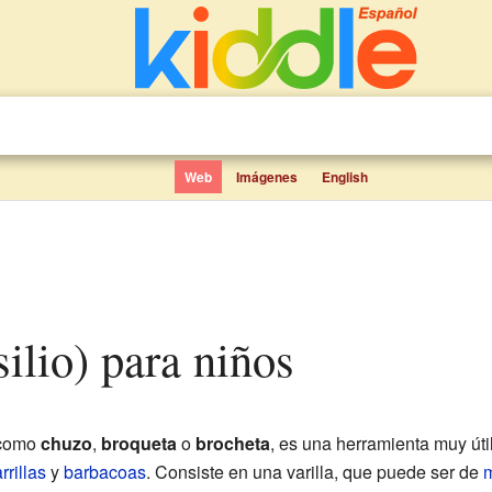
Web
Imágenes
English
silio) para niños
 como
chuzo
,
broqueta
o
brocheta
, es una herramienta muy úti
rrillas
y
barbacoas
. Consiste en una varilla, que puede ser de
m