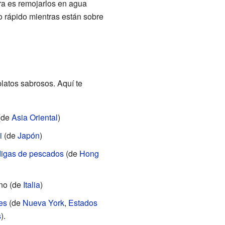
ra es remojarlos en agua
 rápido mientras están sobre
latos sabrosos. Aquí te
(de
Asia Oriental
)
i
(de
Japón
)
igas de pescados
(de
Hong
no (de
Italia
)
es
(de
Nueva York
,
Estados
s
).