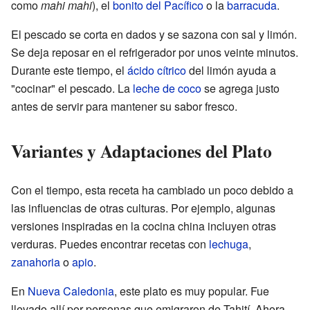
como
mahi mahi
), el
bonito del Pacífico
o la
barracuda
.
El pescado se corta en dados y se sazona con sal y limón.
Se deja reposar en el refrigerador por unos veinte minutos.
Durante este tiempo, el
ácido cítrico
del limón ayuda a
"cocinar" el pescado. La
leche de coco
se agrega justo
antes de servir para mantener su sabor fresco.
Variantes y Adaptaciones del Plato
Con el tiempo, esta receta ha cambiado un poco debido a
las influencias de otras culturas. Por ejemplo, algunas
versiones inspiradas en la cocina china incluyen otras
verduras. Puedes encontrar recetas con
lechuga
,
zanahoria
o
apio
.
En
Nueva Caledonia
, este plato es muy popular. Fue
llevado allí por personas que emigraron de Tahití. Ahora