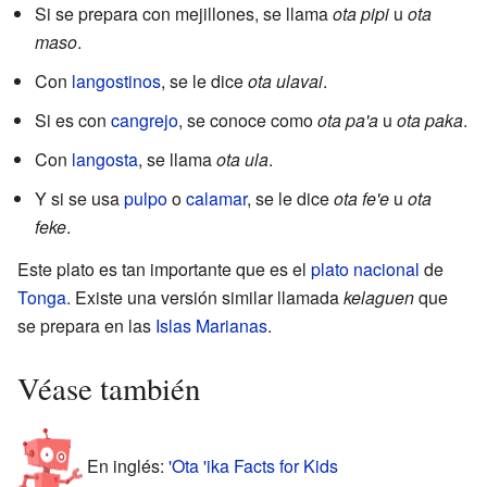
Si se prepara con mejillones, se llama
ota pipi
u
ota
maso
.
Con
langostinos
, se le dice
ota ulavai
.
Si es con
cangrejo
, se conoce como
ota pa'a
u
ota paka
.
Con
langosta
, se llama
ota ula
.
Y si se usa
pulpo
o
calamar
, se le dice
ota fe'e
u
ota
feke
.
Este plato es tan importante que es el
plato nacional
de
Tonga
. Existe una versión similar llamada
kelaguen
que
se prepara en las
Islas Marianas
.
Véase también
En inglés:
'Ota 'ika Facts for Kids