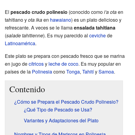
El
pescado crudo polinesio
(conocido como
i'a ota
en
tahitiano y
ota ika
en
hawaiano
) es un plato delicioso y
refrescante. A veces se le llama
ensalada tahitiana
(
salade tahitienne
). Es muy parecido al
ceviche
de
Latinoamérica
.
Este plato se prepara con pescado fresco que se marina
en jugo de
cítricos
y
leche de coco
. Es muy popular en
países de la
Polinesia
como
Tonga
,
Tahití
y
Samoa
.
Contenido
¿Cómo se Prepara el Pescado Crudo Polinesio?
¿Qué Tipo de Pescado se Usa?
Variantes y Adaptaciones del Plato
Nombres y Tipos de Mariscos en Polinesia