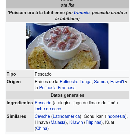
ota ika
'
Poisson cru à la tahitienne
(en
francés
, pescado crudo a
la tahitiana)
Pescado
Tipo
Países de la
Polinesia
:
Tonga
,
Samoa
,
Hawai'i
y
Origen
la
Polinesia Francesa
Datos generales
Pescado
(a elegir)
· jugo de lima o de limón ·
Ingredientes
leche de coco
Ceviche
(
Latinoamérica
)
, Gohu Ikan
(
Indonesia
)
,
Similares
Hinava
(
Malasia
)
,
Kilawin
(
Filipinas
)
, Kuai
(
China
)