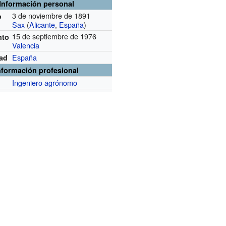
Información personal
3 de noviembre de 1891
o
Sax
(
Alicante
,
España
)
15 de septiembre de 1976
nto
Valencia
España
dad
nformación profesional
Ingeniero agrónomo
n