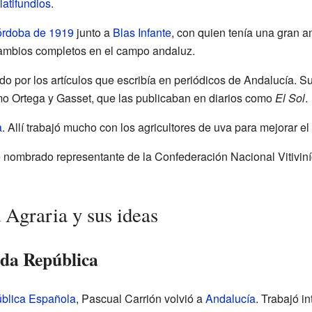
latifundios
.
rdoba de 1919
junto a
Blas Infante
, con quien tenía una gran 
cambios completos en el campo andaluz.
o por los artículos que escribía en periódicos de Andalucía. S
mo Ortega y Gasset, que las publicaban en diarios como
El Sol
.
a
. Allí trabajó mucho con los agricultores de uva para mejorar e
 nombrado representante de la Confederación Nacional Vitiviní
Agraria y sus ideas
nda República
blica Española
, Pascual Carrión volvió a
Andalucía
. Trabajó i