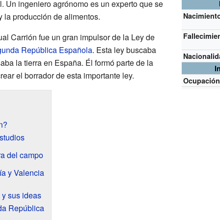
. Un ingeniero agrónomo es un experto que se
 y la producción de alimentos.
Nacimient
Fallecimie
ual Carrión fue un gran impulsor de la Ley de
unda República Española
. Esta ley buscaba
Nacionali
aba la tierra en España. Él formó parte de la
I
ear el borrador de esta importante ley.
Ocupació
n?
studios
ora del campo
ía y Valencia
 y sus ideas
da República