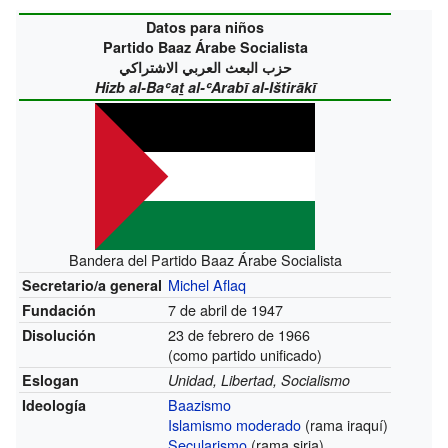
Datos para niños
Partido Baaz Árabe Socialista
حزب البعث العربي الاشتراكي
Hizb al-Baʿaṯ al-ʿArabī al-Ištirākī
Bandera del Partido Baaz Árabe Socialista
Michel Aflaq
Secretario/a general
7 de abril de 1947
Fundación
23 de febrero de 1966
Disolución
(como partido unificado)
Eslogan
Unidad, Libertad, Socialismo
Baazismo
Ideología
Islamismo moderado
(rama iraquí)
Secularismo
(rama siria)