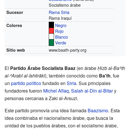
Socialismo árabe
Rama Siria
Sucesor
Rama Iraquí
Negro
Colores
Rojo
Blanco
Verde
www.baath-party.org
Sitio web
El
Partido Árabe Socialista Baaz
(en árabe
Ḥizb al-Baʿth
al-ʿArabī al-Ishtirākī
), también conocido como
Ba'th
, fue
un
partido político
fundado en
Siria
. Sus principales
fundadores fueron
Michel Aflaq
,
Salah al-Din al-Bitar
y
personas cercanas a Zaki al-Arsuzi.
Este partido promovía una idea llamada
Baazismo
. Esta
idea combinaba el nacionalismo árabe, que busca la
unidad de los pueblos árabes, con el socialismo árabe,