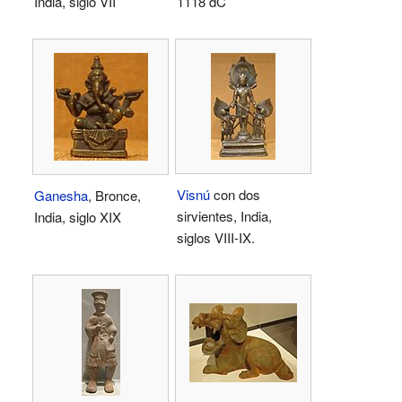
India, siglo VII
1118 dC
Visnú
con dos
Ganesha
, Bronce,
sirvientes, India,
India, siglo XIX
siglos VIII-IX.