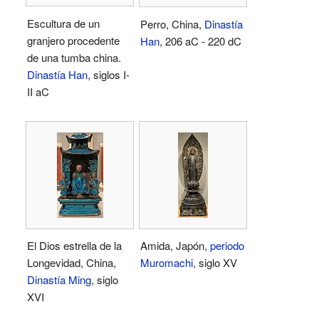
Escultura de un
Perro, China,
Dinastía
granjero procedente
Han
, 206 aC - 220 dC
de una tumba china.
Dinastía Han
, siglos I-
II aC
El Dios estrella de la
Amida, Japón,
periodo
Longevidad, China,
Muromachi
, siglo XV
Dinastía Ming
, siglo
XVI