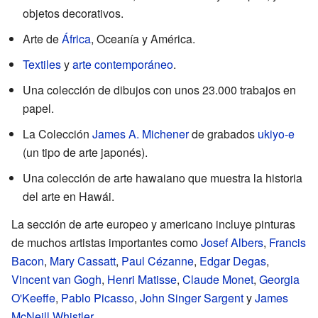
objetos decorativos.
Arte de
África
, Oceanía y América.
Textiles
y
arte contemporáneo
.
Una colección de dibujos con unos 23.000 trabajos en
papel.
La Colección
James A. Michener
de grabados
ukiyo-e
(un tipo de arte japonés).
Una colección de arte hawaiano que muestra la historia
del arte en Hawái.
La sección de arte europeo y americano incluye pinturas
de muchos artistas importantes como
Josef Albers
,
Francis
Bacon
,
Mary Cassatt
,
Paul Cézanne
,
Edgar Degas
,
Vincent van Gogh
,
Henri Matisse
,
Claude Monet
,
Georgia
O'Keeffe
,
Pablo Picasso
,
John Singer Sargent
y
James
McNeill Whistler
.