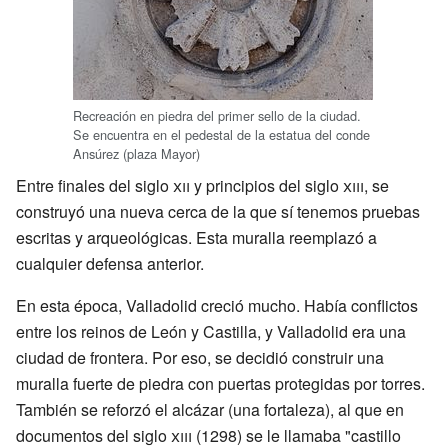
Recreación en piedra del primer sello de la ciudad.
Se encuentra en el pedestal de la estatua del conde
Ansúrez (plaza Mayor)
Entre finales del siglo
xii
y principios del siglo
xiii
, se
construyó una nueva cerca de la que sí tenemos pruebas
escritas y arqueológicas. Esta muralla reemplazó a
cualquier defensa anterior.
En esta época, Valladolid creció mucho. Había conflictos
entre los reinos de León y Castilla, y Valladolid era una
ciudad de frontera. Por eso, se decidió construir una
muralla fuerte de piedra con puertas protegidas por torres.
También se reforzó el alcázar (una fortaleza), al que en
documentos del siglo
xiii
(1298) se le llamaba "castillo