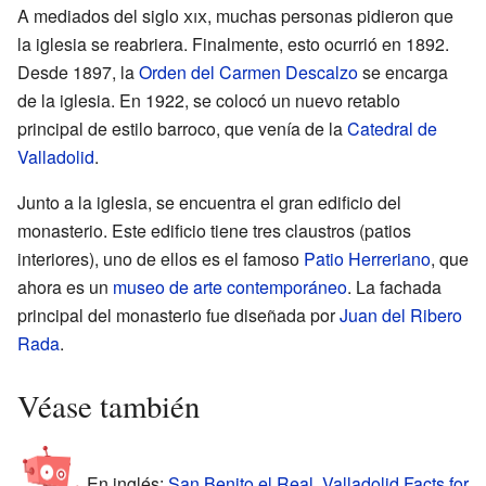
A mediados del siglo
xix
, muchas personas pidieron que
la iglesia se reabriera. Finalmente, esto ocurrió en 1892.
Desde 1897, la
Orden del Carmen Descalzo
se encarga
de la iglesia. En 1922, se colocó un nuevo retablo
principal de estilo barroco, que venía de la
Catedral de
Valladolid
.
Junto a la iglesia, se encuentra el gran edificio del
monasterio. Este edificio tiene tres claustros (patios
interiores), uno de ellos es el famoso
Patio Herreriano
, que
ahora es un
museo de arte contemporáneo
. La fachada
principal del monasterio fue diseñada por
Juan del Ribero
Rada
.
Véase también
En inglés:
San Benito el Real, Valladolid Facts for