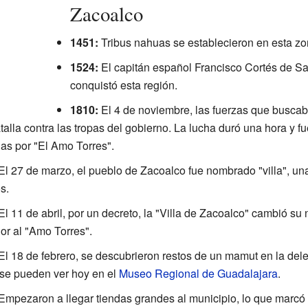
Zacoalco
1451:
Tribus nahuas se establecieron en esta zo
1524:
El capitán español Francisco Cortés de S
conquistó esta región.
1810:
El 4 de noviembre, las fuerzas que buscab
talla contra las tropas del gobierno. La lucha duró una hora y f
das por "El Amo Torres".
El 27 de marzo, el pueblo de Zacoalco fue nombrado "villa", una
s.
El 11 de abril, por un decreto, la "Villa de Zacoalco" cambió s
or al "Amo Torres".
El 18 de febrero, se descubrieron restos de un mamut en la del
 se pueden ver hoy en el
Museo Regional de Guadalajara
.
Empezaron a llegar tiendas grandes al municipio, lo que marcó e