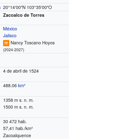
20°14′00″N
103°35′00″O
s
Zacoalco de Torres
México
Jalisco
Nancy Toscano Hoyos
(2024-2027)
4 de abril de 1524
488.06
km²
1358 m s. n. m.
1500 m s. n. m.
30 472 hab.
57,41 hab./km²
Zacoalquence