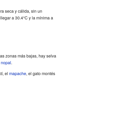
ra seca y cálida, sin un
llegar a 30.4°C y la mínima a
las zonas más bajas, hay selva
l
nopal
.
tí, el
mapache
, el gato montés