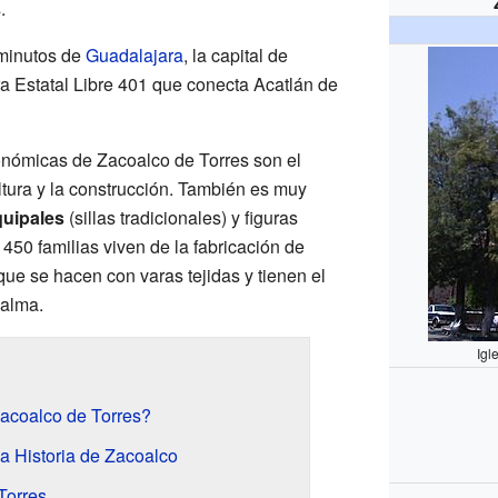
.
 minutos de
Guadalajara
, la capital de
era Estatal Libre 401 que conecta Acatlán de
onómicas de Zacoalco de Torres son el
ultura y la construcción. También es muy
quipales
(sillas tradicionales) y figuras
450 familias viven de la fabricación de
 que se hacen con varas tejidas y tienen el
palma.
Igl
Zacoalco de Torres?
a Historia de Zacoalco
Torres