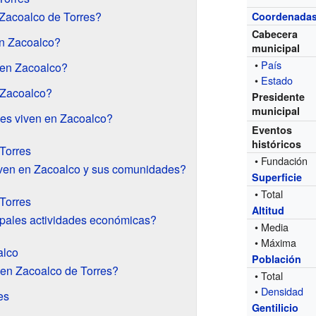
Zacoalco de Torres?
Coordenada
Cabecera
en Zacoalco?
municipal
•
País
 en Zacoalco?
•
Estado
 Zacoalco?
Presidente
municipal
les viven en Zacoalco?
Eventos
históricos
Torres
• Fundación
ven en Zacoalco y sus comunidades?
Superficie
• Total
Torres
Altitud
ipales actividades económicas?
• Media
• Máxima
alco
Población
 en Zacoalco de Torres?
• Total
•
Densidad
es
Gentilicio