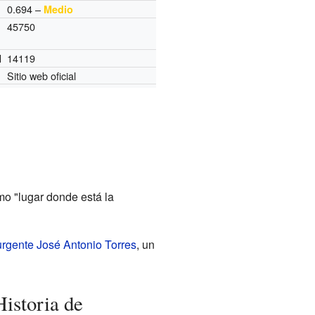
0.694 –
Medio
45750
14119
I
Sitio web oficial
mo "lugar donde está la
urgente
José Antonio Torres
, un
istoria de