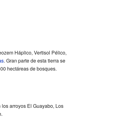
ozem Háplico, Vertisol Pélico,
as
. Gran parte de esta tierra se
,000 hectáreas de bosques.
n los arroyos El Guayabo, Los
n.