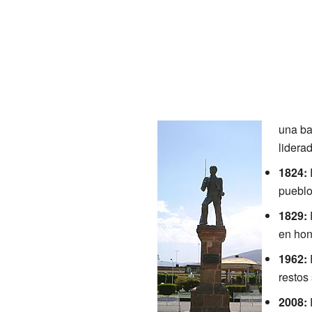
una ba
lidera
1824:
pueblo
1829:
en hon
1962:
restos
2008: