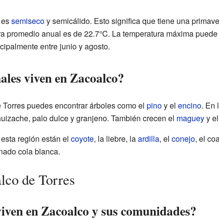
s es
semiseco
y semicálido. Esto significa que tiene una primave
ura promedio anual es de 22.7°C. La temperatura máxima puede 
ncipalmente entre junio y agosto.
ales viven en Zacoalco?
 Torres puedes encontrar árboles como el
pino
y el
encino
. En 
uizache, palo dulce y granjeno. También crecen el
maguey
y e
 esta región están el
coyote
, la liebre, la
ardilla
, el
conejo
, el coa
venado cola blanca.
lco de Torres
iven en Zacoalco y sus comunidades?