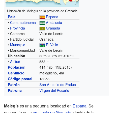
Ubicación de Melegís en la provincia de Granada
España
País
•
Com. autónoma
Andalucía
•
Provincia
Granada
• Comarca
Valle de Lecrín
• Partido judicial
Granada
•
Municipio
El Valle
• Mancomunidad
Valle de Lecrín
Ubicación
36°56′07″N
3°34′16″O
•
Altitud
553 m
414 hab.
Población
(INE 2010)
melegileño, -ña
Gentilicio
18658
Código postal
San Antonio de Padua
Patrón
Virgen del Rosario
Patrona
Melegís
es una pequeña localidad en
España
. Se
encuentra en la
provincia de Granada
, dentro de la