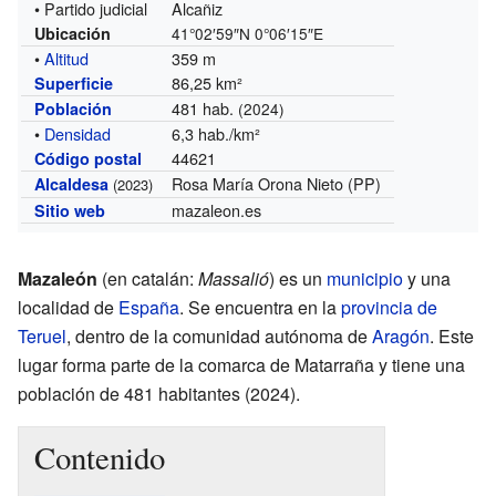
• Partido judicial
Alcañiz
Ubicación
41°02′59″N
0°06′15″E
•
Altitud
359 m
86,25 km²
Superficie
481 hab.
Población
(2024)
•
Densidad
6,3 hab./km²
44621
Código postal
Rosa María Orona Nieto (PP)
Alcaldesa
(2023)
mazaleon.es
Sitio web
Mazaleón
(en catalán:
Massalió
) es un
municipio
y una
localidad de
España
. Se encuentra en la
provincia de
Teruel
, dentro de la comunidad autónoma de
Aragón
. Este
lugar forma parte de la comarca de Matarraña y tiene una
población de 481 habitantes (2024).
Contenido