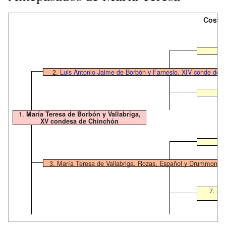
Costad
2.
Luis Antonio Jaime de Borbón y Farnesio, XIV conde de 
1.
María Teresa de Borbón y Vallabriga,
XV condesa de Chinchón
6
3. María Teresa de Vallabriga, Rozas, Español y Drummond d
7. Jo