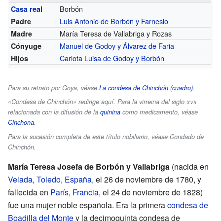
Borbón
Casa real
Luis Antonio de Borbón y Farnesio
Padre
María Teresa de Vallabriga y Rozas
Madre
Manuel de Godoy y Álvarez de Faria
Cónyuge
Carlota Luisa de Godoy y Borbón
Hijos
Para su retrato por Goya, véase
La condesa de Chinchón (cuadro)
.
«Condesa de Chinchón» redirige aquí. Para la virreina del siglo
xvii
relacionada con la difusión de la
quinina
como medicamento, véase
Cinchona
.
Para la sucesión completa de este título nobiliario, véase Condado de
Chinchón.
María Teresa Josefa de Borbón y Vallabriga
(nacida en
Velada
,
Toledo
,
España
, el 26 de noviembre de 1780, y
fallecida en
París
,
Francia
, el 24 de noviembre de 1828)
fue una mujer noble española. Era la primera
condesa de
Boadilla del Monte
y la decimoquinta condesa de