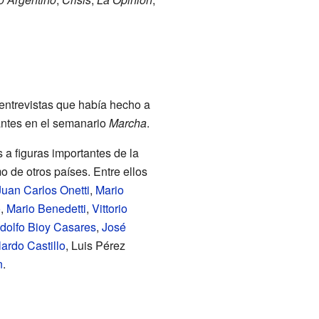
 entrevistas que había hecho a
 antes en el semanario
Marcha
.
 a figuras importantes de la
mo de otros países. Entre ellos
Juan Carlos Onetti
,
Mario
o
,
Mario Benedetti
,
Vittorio
dolfo Bioy Casares
,
José
ardo Castillo
, Luis Pérez
n
.