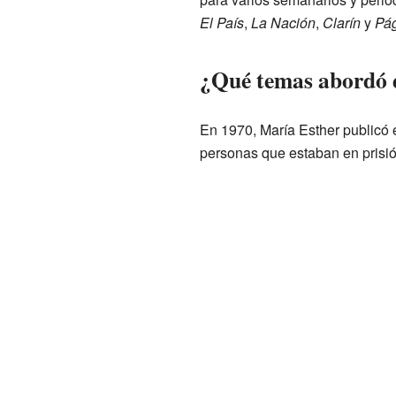
El País
,
La Nación
,
Clarín
y
Pág
¿Qué temas abordó e
En 1970, María Esther publicó e
personas que estaban en prisió