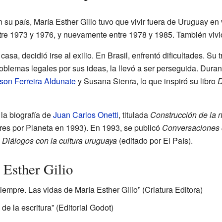
en su país, María Esther Gilio tuvo que vivir fuera de Uruguay e
tre 1973 y 1976, y nuevamente entre 1978 y 1985. También vivió
asa, decidió irse al exilio. En Brasil, enfrentó dificultades. S
blemas legales por sus ideas, la llevó a ser perseguida. Dura
son Ferreira Aldunate
y Susana Sienra, lo que inspiró su libro
D
 la biografía de
Juan Carlos Onetti
, titulada
Construcción de la 
es por Planeta en 1993). En 1993, se publicó
Conversaciones c
n
Diálogos con la cultura uruguaya
(editado por El País).
 Esther Gilio
siempre. Las vidas de María Esther Gilio” (Criatura Editora)
de la escritura” (Editorial Godot)