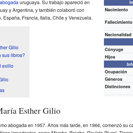
abogada
uruguaya. Su trabajo apareció en
I
uay y Argentina, y también colaboró con
Nacimiento
, España, Francia, Italia, Chile y Venezuela.
Fallecimiento
Nacionalidad
her Gilio
Cónyuge
 sus libros?
Hijos
In
 exilio
Ocupación
ilio
Géneros
Distinciones
as
María Esther Gilio
como abogada en 1957. Años más tarde, en 1966, comenzó su car
ódicos importantes, como
Marcha
,
Brecha
,
Revista Plural
,
Tiempo