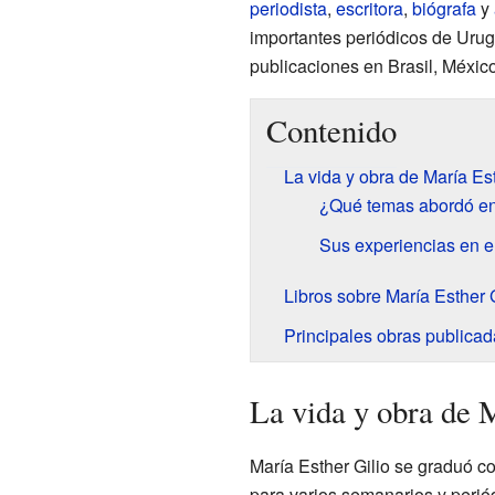
periodista
,
escritora
,
biógrafa
y
importantes periódicos de Urug
publicaciones en Brasil, México
Contenido
La vida y obra de María Est
¿Qué temas abordó en
Sus experiencias en el
Libros sobre María Esther G
Principales obras publicad
La vida y obra de 
María Esther Gilio se graduó 
para varios semanarios y peri