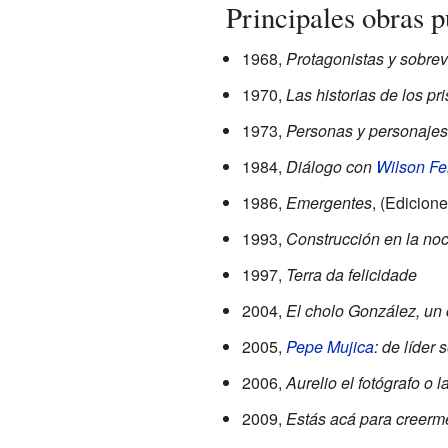
Principales obras p
1968,
Protagonistas y sobrev
1970,
Las historias de los pr
1973,
Personas y personajes
1984,
Diálogo con
Wilson Fe
1986,
Emergentes
, (Edicione
1993,
Construcción en la noc
1997,
Terra da felicidade
2004,
El cholo González, un
2005,
Pepe Mujica
: de líder 
2006,
Aurelio el fotógrafo o l
2009,
Estás acá para creerme: