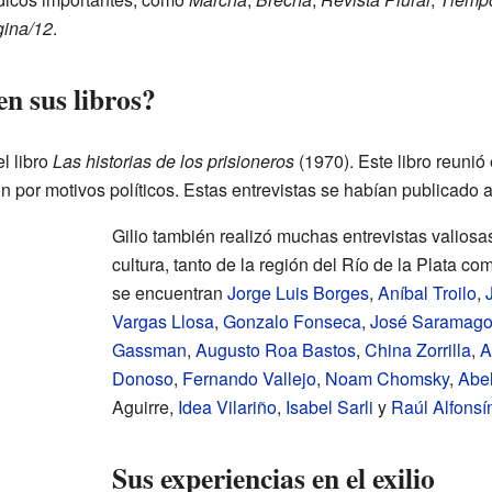
ina/12
.
n sus libros?
l libro
Las historias de los prisioneros
(1970). Este libro reunió
n por motivos políticos. Estas entrevistas se habían publicado
Gilio también realizó muchas entrevistas valiosas
cultura, tanto de la región del Río de la Plata co
se encuentran
Jorge Luis Borges
,
Aníbal Troilo
,
Vargas Llosa
,
Gonzalo Fonseca
,
José Saramag
Gassman
,
Augusto Roa Bastos
,
China Zorrilla
,
A
Donoso
,
Fernando Vallejo
,
Noam Chomsky
,
Abel
Aguirre,
Idea Vilariño
,
Isabel Sarli
y
Raúl Alfonsí
Sus experiencias en el exilio