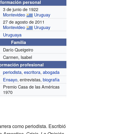
nformación personal
3 de junio de 1922
Montevideo
Uruguay
27 de agosto de 2011
Montevideo
Uruguay
Uruguaya
Familia
Darío Queigeiro
Carmen, Isabel
formación profesional
periodista
,
escritora
,
abogada
Ensayo
, entrevistas,
biografía
Premio Casa de las Américas
1970
rera como periodista. Escribió
 Argentino
,
Crisis
,
La Opinión
,