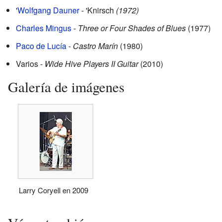
'
Wolfgang Dauner
- 'Knirsch
(1972)
Charles Mingus
-
Three or Four Shades of Blues
(1977)
Paco de Lucía
-
Castro Marín
(1980)
Varios -
Wide Hive Players II Guitar
(2010)
Galería de imágenes
Larry Coryell en 2009