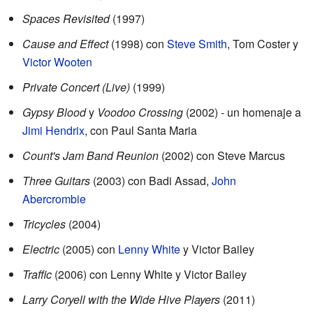
Spaces Revisited
(1997)
Cause and Effect
(1998) con
Steve Smith
, Tom Coster y
Victor Wooten
Private Concert (Live)
(1999)
Gypsy Blood
y
Voodoo Crossing
(2002) - un homenaje a
Jimi Hendrix
, con Paul Santa Maria
Count's Jam Band Reunion
(2002) con Steve Marcus
Three Guitars
(2003) con Badi Assad,
John
Abercrombie
Tricycles
(2004)
Electric
(2005) con
Lenny White
y Victor Bailey
Traffic
(2006) con Lenny White y Victor Bailey
Larry Coryell with the Wide Hive Players
(2011)