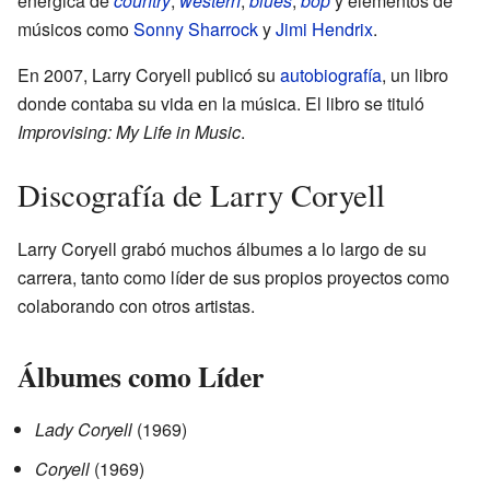
enérgica de
country
,
western
,
blues
,
bop
y elementos de
músicos como
Sonny Sharrock
y
Jimi Hendrix
.
En 2007, Larry Coryell publicó su
autobiografía
, un libro
donde contaba su vida en la música. El libro se tituló
Improvising: My Life in Music
.
Discografía de Larry Coryell
Larry Coryell grabó muchos álbumes a lo largo de su
carrera, tanto como líder de sus propios proyectos como
colaborando con otros artistas.
Álbumes como Líder
Lady Coryell
(1969)
Coryell
(1969)