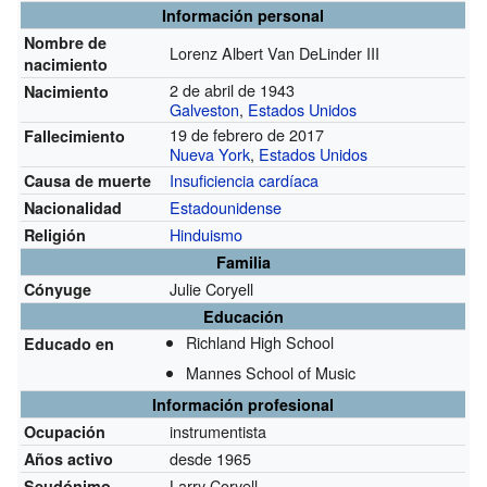
Información personal
Nombre de
Lorenz Albert Van DeLinder III
nacimiento
2 de abril de 1943
Nacimiento
Galveston
,
Estados Unidos
19 de febrero de 2017
Fallecimiento
Nueva York
,
Estados Unidos
Insuficiencia cardíaca
Causa de muerte
Estadounidense
Nacionalidad
Hinduismo
Religión
Familia
Julie Coryell
Cónyuge
Educación
Richland High School
Educado en
Mannes School of Music
Información profesional
instrumentista
Ocupación
desde 1965
Años activo
Larry Coryell
Seudónimo