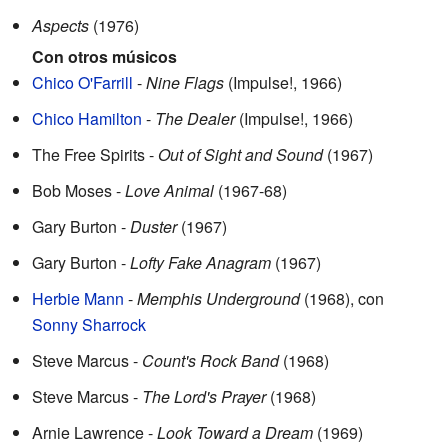
Aspects
(1976)
Con otros músicos
Chico O'Farrill
-
Nine Flags
(Impulse!, 1966)
Chico Hamilton
-
The Dealer
(Impulse!, 1966)
The Free Spirits -
Out of Sight and Sound
(1967)
Bob Moses -
Love Animal
(1967-68)
Gary Burton -
Duster
(1967)
Gary Burton -
Lofty Fake Anagram
(1967)
Herbie Mann
-
Memphis Underground
(1968), con
Sonny Sharrock
Steve Marcus -
Count's Rock Band
(1968)
Steve Marcus -
The Lord's Prayer
(1968)
Arnie Lawrence -
Look Toward a Dream
(1969)