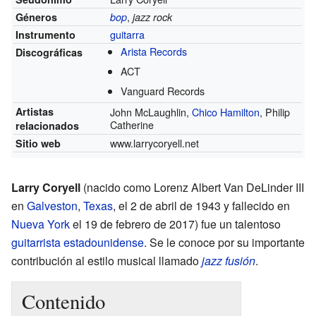
,
Géneros
bop
jazz rock
guitarra
Instrumento
Arista Records
Discográficas
ACT
Vanguard Records
Artistas
John McLaughlin,
Chico Hamilton
, Philip
Catherine
relacionados
www.larrycoryell.net
Sitio web
Larry Coryell
(nacido como Lorenz Albert Van DeLinder III
en
Galveston
,
Texas
, el 2 de abril de 1943 y fallecido en
Nueva York
el 19 de febrero de 2017) fue un talentoso
guitarrista
estadounidense
. Se le conoce por su importante
contribución al estilo musical llamado
jazz fusión
.
Contenido