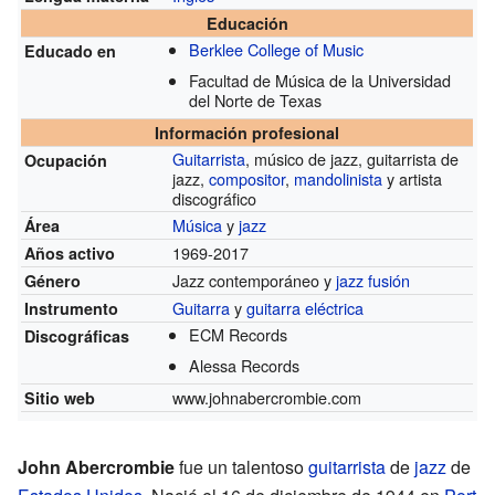
Educación
Berklee College of Music
Educado en
Facultad de Música de la Universidad
del Norte de Texas
Información profesional
Guitarrista
, músico de jazz, guitarrista de
Ocupación
jazz,
compositor
,
mandolinista
y artista
discográfico
Música
y
jazz
Área
1969-2017
Años activo
Jazz contemporáneo y
jazz fusión
Género
Guitarra
y
guitarra eléctrica
Instrumento
ECM Records
Discográficas
Alessa Records
www.johnabercrombie.com
Sitio web
John Abercrombie
fue un talentoso
guitarrista
de
jazz
de