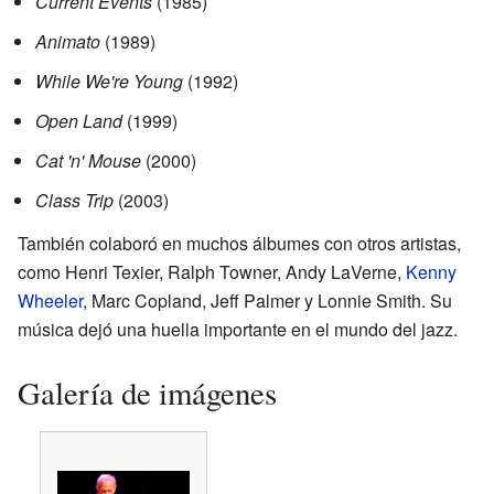
Current Events
(1985)
Animato
(1989)
While We're Young
(1992)
Open Land
(1999)
Cat 'n' Mouse
(2000)
Class Trip
(2003)
También colaboró en muchos álbumes con otros artistas,
como Henri Texier, Ralph Towner, Andy LaVerne,
Kenny
Wheeler
, Marc Copland, Jeff Palmer y Lonnie Smith. Su
música dejó una huella importante en el mundo del jazz.
Galería de imágenes