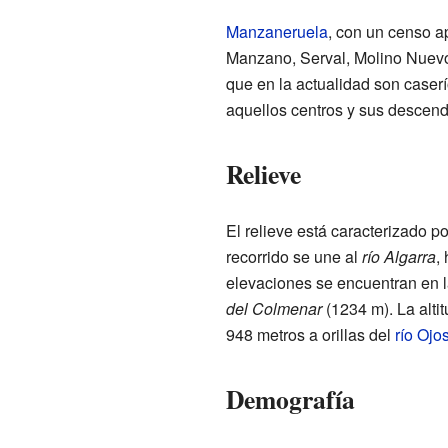
Manzaneruela
, con un censo a
Manzano, Serval, Molino Nuevo
que en la actualidad son caserí
aquellos centros y sus descen
Relieve
El relieve está caracterizado p
recorrido se une al
río Algarra
,
elevaciones se encuentran en l
del Colmenar
(1234 m). La altit
948 metros a orillas del
río Ojo
Demografía