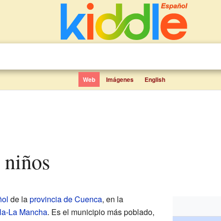
Web
Imágenes
English
a niños
ñol
de la
provincia de Cuenca
, en la
lla-La Mancha
. Es el municipio más poblado,