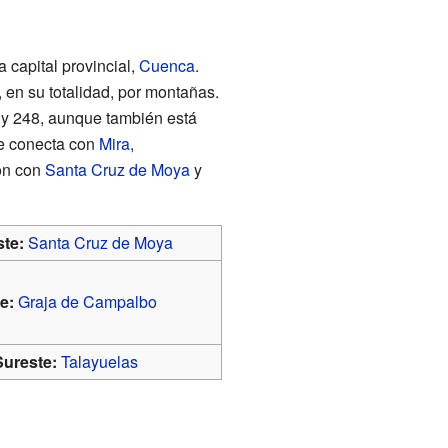
a capital provincial,
Cuenca
.
en su totalidad, por montañas.
 y 248, aunque también está
e conecta con
Mira
,
ión con
Santa Cruz de Moya
y
te:
Santa Cruz de Moya
e:
Graja de Campalbo
Sureste:
Talayuelas