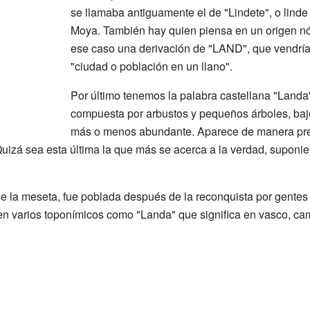
se llamaba antiguamente el de "Lindete", o linde 
Moya. También hay quien piensa en un origen nór
ese caso una derivación de "LAND", que vendría
"ciudad o población en un llano".
Por último tenemos la palabra castellana "Landa"
compuesta por arbustos y pequeños árboles, baj
más o menos abundante. Aparece de manera pref
uizá sea esta última la que más se acerca a la verdad, suponie
la meseta, fue poblada después de la reconquista por gentes ve
en varios toponímicos como "Landa" que significa en vasco, cam