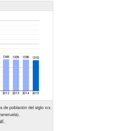
 de población del siglo
xix
.
zaneruela).
NE.