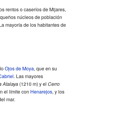
s rentos o caseríos de Mijares,
pequeños núcleos de población
 La mayoría de los habitantes de
río
Ojos de Moya
, que en su
Cabriel
. Las mayores
a Atalaya
(1210 m) y el
Cerro
en el límite con
Henarejos
, y los
del mar.