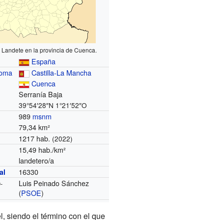
 Landete en la provincia de Cuenca.
España
noma
Castilla-La Mancha
Cuenca
Serranía Baja
39°54′28″N
1°21′52″O
989
msnm
79,34 km²
1217 hab.
(2022)
15,49 hab./km²
landetero/a
16330
al
Luis Peinado Sánchez
-
(
PSOE
)
, siendo el término con el que