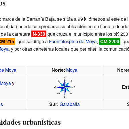
os
marca de la Serranía Baja, se sitúa a 99 kilómetros al este de l
ocalidad puede comprobarse su ubicación en un llano rodeado, 
 de la carretera
N-330
que cruza el municipio entre los pK 233
CM-215
, que se dirige a
Fuentelespino de Moya
,
CM-2200
, qu
Moya
, y por otras carreteras locales que permiten la comunicac
 de Moya
Norte:
Moya
Nores
 Moya
y
Est
os
Sur:
Garaballa
idades urbanísticas