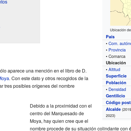
ntos
a
Ubicación de
País
•
Com. autó
•
Provincia
• Comarca
Ubicación
•
Altitud
ólo aparece una mención en el libro de D.
Superficie
Moya
. Con este dato y otros recogidos de la
Población
ar tres posibles orígenes del nombre
•
Densidad
Gentilicio
Código post
Debido a la proximidad con el
Alcalde
(2019
centro del Marquesado de
2023)
Moya, hay quien cree que el
nombre procede de su situación colindante con él