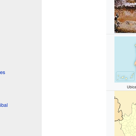
les
Ubica
óbal