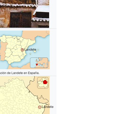
Landete
ción de Landete en España.
Landete