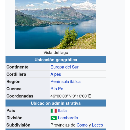
Vista del lago
Ubicación geográfica
Europa del Sur
Continente
Alpes
Cordillera
Península itálica
Región
Río Po
Cuenca
46°00′00″N
9°16′00″E
Coordenadas
Ubicación administrativa
Italia
País
Lombardía
División
Provincias de
Como
y
Lecco
Subdivisión