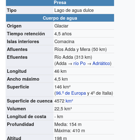
Presa
Lago de agua dulce
Tipo
Cuerpo de agua
Glaciar
Origen
4,5 años
Tiempo retención
Comacina
Islas interiores
Ríos Adda y Mera (50 km)
Afluentes
Río Adda (313 km)
Efluentes
(Adda →
río Po
→
Adriático
)
46 km
Longitud
4,5 km
Ancho máximo
146 km²
Superficie
(
96.º de Europa
y 4º de Italia)
4572
km²
Superficie de cuenca
22,5 km³
Volumen
- km
Longitud de costa
Media: 154 m
Profundidad
Máxima: 410 m
198 m
Altitud