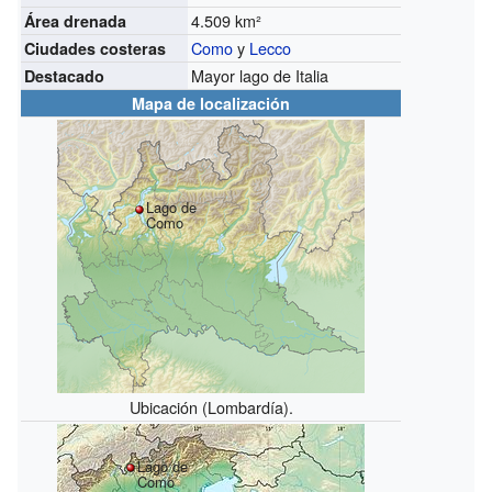
4.509 km²
Área drenada
Como
y
Lecco
Ciudades costeras
Mayor lago de Italia
Destacado
Mapa de localización
Lago de
Como
Ubicación (Lombardía).
Lago de
Como