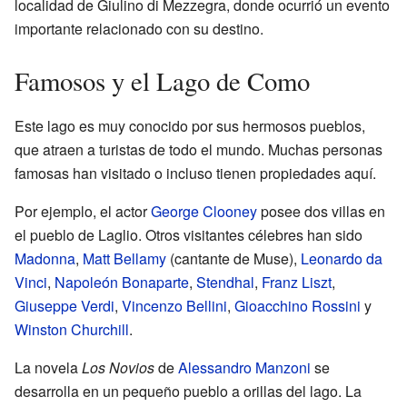
localidad de Giulino di Mezzegra, donde ocurrió un evento
importante relacionado con su destino.
Famosos y el Lago de Como
Este lago es muy conocido por sus hermosos pueblos,
que atraen a turistas de todo el mundo. Muchas personas
famosas han visitado o incluso tienen propiedades aquí.
Por ejemplo, el actor
George Clooney
posee dos villas en
el pueblo de Laglio. Otros visitantes célebres han sido
Madonna
,
Matt Bellamy
(cantante de Muse),
Leonardo da
Vinci
,
Napoleón Bonaparte
,
Stendhal
,
Franz Liszt
,
Giuseppe Verdi
,
Vincenzo Bellini
,
Gioacchino Rossini
y
Winston Churchill
.
La novela
Los Novios
de
Alessandro Manzoni
se
desarrolla en un pequeño pueblo a orillas del lago. La