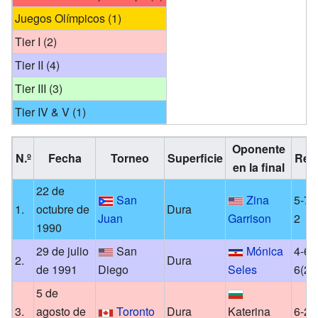
Juegos Olímpicos (1)
Tier I (2)
Tier II (4)
Tier III (3)
Tier IV & V (1)
Oponente
N.º
Fecha
Torneo
Superficie
Res
en la final
22 de
San
Zina
5-7, 
1.
octubre de
Dura
Juan
Garrison
2
1990
29 de julio
San
Mónica
4-6, 
2.
Dura
de 1991
Diego
Seles
6(2)
5 de
3.
agosto de
Toronto
Dura
Katerina
6-2, 