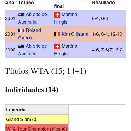
Año
Torneo
Resultado
final
Abierto de
Martina
2001
6-4, 6-3
Australia
Hingis
Roland
2001
Kim Clijsters
1-6, 6-4, 12-10
Garros
Abierto de
Martina
2002
4-6, 7-6(7), 6-2
Australia
Hingis
Títulos WTA (15; 14+1)
Individuales (14)
Leyenda
Grand Slam (3)
WTA Tour Championships (0)