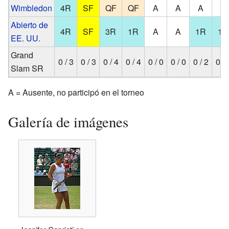
Wimbledon
4R
SF
QF
QF
A
A
A
A
Abierto de
4R
SF
3R
1R
A
A
1R
1R
EE. UU.
Grand
0 / 3
0 / 3
0 / 4
0 / 4
0 / 0
0 / 0
0 / 2
0 / 
Slam SR
A = Ausente, no participó en el torneo
Galería de imágenes