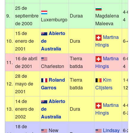
25 de
4-6, 
9.
septiembre
Duraa
Magdalena
Luxemburgo
4
de 2000
Maleeva
15 de
Abierto
Martina
10.
enero de
de
Dura
6-4, 
Hingis
2001
Australia
16 de abril
Tierra
Martina
6-0, 
11.
de 2001
Charleston
batida
Hingis
4
28 de
Roland
Tierra
Kim
1-6, 
12.
mayo de
Garros
batida
Clijsters
12-1
2001
14 de
Abierto
Martina
4-6, 
13.
enero de
de
Dura
Hingis
6-2
2002
Australia
18 de
New
Lindsay
6-2, 