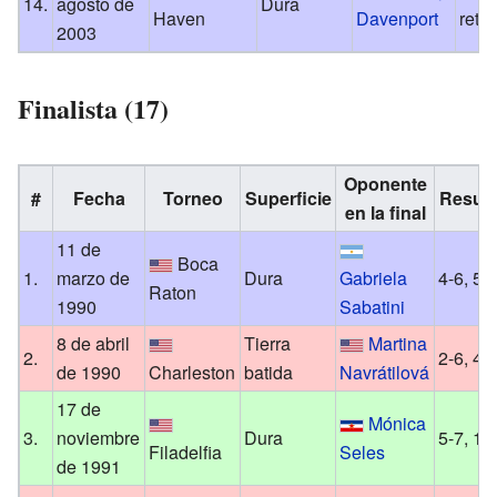
14.
agosto de
Dura
Haven
Davenport
ret
2003
Finalista (17)
Oponente
#
Fecha
Torneo
Superficie
Result
en la final
11 de
Boca
1.
marzo de
Dura
Gabriela
4-6, 5-
Raton
1990
Sabatini
8 de abril
Tierra
Martina
2.
2-6, 4-
de 1990
Charleston
batida
Navrátilová
17 de
Mónica
3.
noviembre
Dura
5-7, 1-
Filadelfia
Seles
de 1991