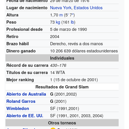
29 de marzo de 1976
Fecha de nacimiento
Nueva York
,
Estados Unidos
Lugar de nacimiento
1,70
m
(5
′
7
″
)
Altura
73
kg
(161
lb
)
Peso
5 de marzo de 1990
Profesional desde
2004
Retiro
Derecho, revés a dos manos
Brazo hábil
10 206 639 dólares estadounidenses
Dinero ganado
Individuales
Récord de su carrera
430–176
14 WTA
Títulos de su carrera
1 (15 de octubre de 2001)
Mejor ranking
Resultados de Grand Slam
(2001,2002)
Abierto de Australia
G
(2001)
Roland Garros
G
SF (1991,2001)
Wimbledon
SF (1991, 2001, 2003, 2004)
Abierto de EE. UU.
Otros torneos