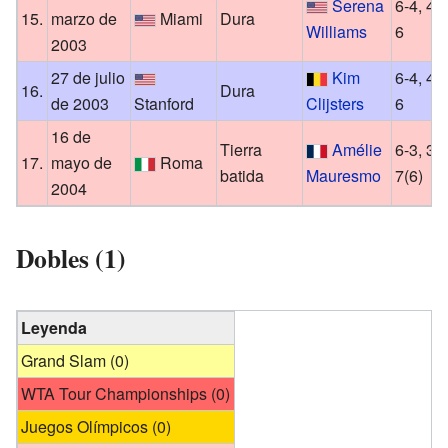
Serena
6-4, 4-6
15.
marzo de
Miami
Dura
Williams
6
2003
27 de julio
Kim
6-4, 4-6
16.
Dura
de 2003
Stanford
Clijsters
6
16 de
Tierra
Amélie
6-3, 3-6
17.
mayo de
Roma
batida
Mauresmo
7(6)
2004
Dobles (1)
Leyenda
Grand Slam (0)
WTA Tour Championships (0)
Juegos Olímpicos (0)