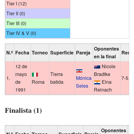
Tier I (12)
Tier II (0)
Tier III (0)
Tier IV & V (0)
Oponentes
N.º
Fecha
Torneo
Superficie
Pareja
Resu
en la final
12 de
Nicole
mayo
Tierra
Bradtke
1.
Mónica
7-5, 6
de
Roma
batida
Elna
Seles
1991
Reinach
Finalista (1)
Oponentes