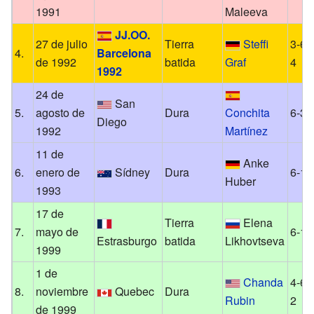
1991
Maleeva
JJ.OO.
27 de julio
Tierra
Steffi
3-6, 
4.
Barcelona
de 1992
batida
Graf
4
1992
24 de
San
5.
agosto de
Dura
Conchita
6-3, 
Diego
1992
Martínez
11 de
Anke
6.
enero de
Sídney
Dura
6-1, 
Huber
1993
17 de
Tierra
Elena
7.
mayo de
6-1, 
Estrasburgo
batida
Likhovtseva
1999
1 de
Chanda
4-6, 
8.
noviembre
Quebec
Dura
Rubin
2
de 1999