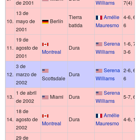
de 2001
Williams
7(4)
13 de
Tierra
Amélie
4-6, 6-2
10.
mayo de
Berlín
batida
Mauresmo
6
2001
19 de
Serena
1-6, 7-6
11.
agosto de
Dura
Montreal
Williams
3-6
2001
3 de
Serena
2-6, 6-4
12.
marzo de
Dura
Scottsdale
Williams
6
2002
1 de abril
Serena
13.
Miami
Dura
5-7, 6-
de 2002
Williams
18 de
Amélie
14.
agosto de
Dura
4-6, 1-
Montreal
Mauresmo
2002
29 de