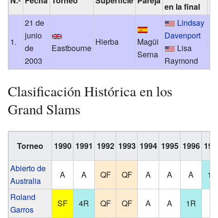
N.º
Fecha
Torneo
Superficie
Pareja
Re
en la final
21 de
Lindsay
junio
Davenport
1.
Hierba
Magüi
3-
de
Eastbourne
Lisa
Serna
2003
Raymond
Clasificación Histórica en los
Grand Slams
Torneo
1990
1991
1992
1993
1994
1995
1996
199
Abierto de
A
A
QF
QF
A
A
A
1R
Australia
Roland
SF
4R
QF
QF
A
A
1R
A
Garros