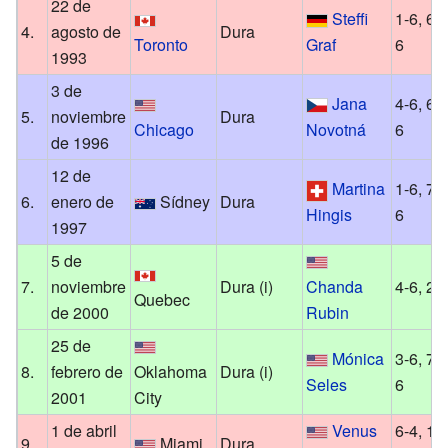
22 de
Steffi
1-6, 6-0
4.
agosto de
Dura
Toronto
Graf
6
1993
3 de
Jana
4-6, 6-3
5.
noviembre
Dura
Chicago
Novotná
6
de 1996
12 de
Martina
1-6, 7-5
6.
enero de
Sídney
Dura
Hingis
6
1997
5 de
7.
noviembre
Dura (i)
Chanda
4-6, 2-
Quebec
de 2000
Rubin
25 de
Mónica
3-6, 7-5
8.
febrero de
Oklahoma
Dura (i)
Seles
6
2001
City
1 de abril
Venus
6-4, 1-6
9.
Miami
Dura