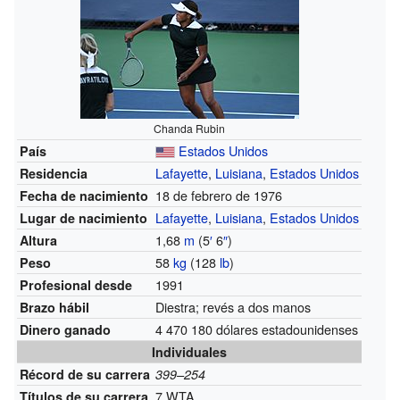
Chanda Rubin
Estados Unidos
País
Lafayette
,
Luisiana
,
Estados Unidos
Residencia
18 de febrero de 1976
Fecha de nacimiento
Lafayette
,
Luisiana
,
Estados Unidos
Lugar de nacimiento
1,68
m
(5
′
6
″
)
Altura
58
kg
(128
lb
)
Peso
1991
Profesional desde
Diestra; revés a dos manos
Brazo hábil
4 470 180 dólares estadounidenses
Dinero ganado
Individuales
Récord de su carrera
399–254
7 WTA
Títulos de su carrera