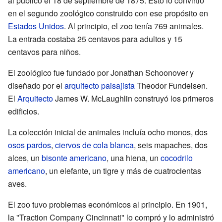
al público el 18 de septiembre de 1875. Esto lo convirtió
en el segundo zoológico construido con ese propósito en
Estados Unidos
. Al principio, el zoo tenía 769 animales.
La entrada costaba 25 centavos para adultos y 15
centavos para niños.
El zoológico fue fundado por Jonathan Schoonover y
diseñado por el
arquitecto paisajista
Theodor Fundeisen.
El
Arquitecto
James W. McLaughlin construyó los primeros
edificios.
La colección inicial de animales incluía ocho monos, dos
osos pardos
,
ciervos de cola blanca
, seis mapaches, dos
alces, un
bisonte americano
, una hiena, un
cocodrilo
americano
, un elefante, un tigre y más de cuatrocientas
aves.
El zoo tuvo problemas económicos al principio. En 1901,
la "Traction Company Cincinnati" lo compró y lo administró