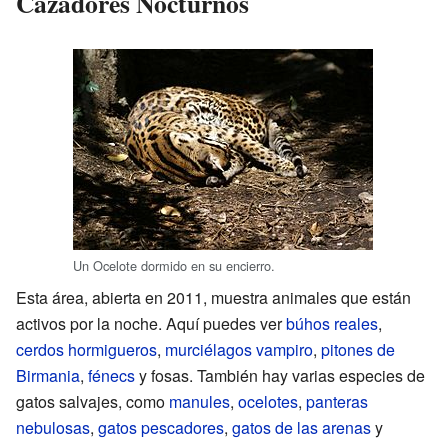
Cazadores Nocturnos
Un Ocelote dormido en su encierro.
Esta área, abierta en 2011, muestra animales que están
activos por la noche. Aquí puedes ver
búhos reales
,
cerdos hormigueros
,
murciélagos vampiro
,
pitones de
Birmania
,
fénecs
y fosas. También hay varias especies de
gatos salvajes, como
manules
,
ocelotes
,
panteras
nebulosas
,
gatos pescadores
,
gatos de las arenas
y