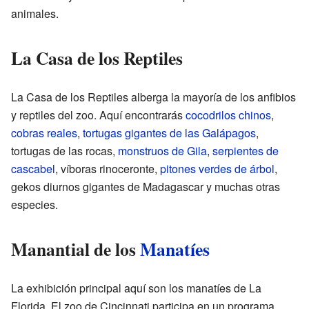
animales.
La Casa de los Reptiles
La Casa de los Reptiles alberga la mayoría de los anfibios
y reptiles del zoo. Aquí encontrarás
cocodrilos chinos
,
cobras reales
,
tortugas gigantes de las Galápagos
,
tortugas de las rocas,
monstruos de Gila
,
serpientes de
cascabel
, víboras rinoceronte,
pitones verdes de árbol
,
gekos diurnos gigantes de Madagascar y muchas otras
especies.
Manantial de los
Manatíes
La exhibición principal aquí son los manatíes de La
Florida. El zoo de Cincinnati participa en un programa