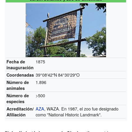
1875
Fecha de
inauguración
39°08′42″N
84°30′29″O
Coordenadas
1.896
Número de
animales
>500
Número de
especies
AZA
, WAZA. En 1987, el zoo fue designado
Acreditación/
como "National Historic Landmark".
Afiliación