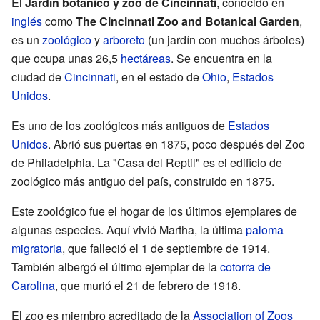
El
Jardín botánico y zoo de Cincinnati
, conocido en
inglés
como
The Cincinnati Zoo and Botanical Garden
,
es un
zoológico
y
arboreto
(un jardín con muchos árboles)
que ocupa unas 26,5
hectáreas
. Se encuentra en la
ciudad de
Cincinnati
, en el estado de
Ohio
,
Estados
Unidos
.
Es uno de los zoológicos más antiguos de
Estados
Unidos
. Abrió sus puertas en 1875, poco después del Zoo
de Philadelphia. La "Casa del Reptil" es el edificio de
zoológico más antiguo del país, construido en 1875.
Este zoológico fue el hogar de los últimos ejemplares de
algunas especies. Aquí vivió Martha, la última
paloma
migratoria
, que falleció el 1 de septiembre de 1914.
También albergó el último ejemplar de la
cotorra de
Carolina
, que murió el 21 de febrero de 1918.
El zoo es miembro acreditado de la
Association of Zoos