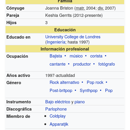
Familia
Joanna Briston (
matr.
2004;
div.
2007)
Cónyuge
Keshia Gerrits (2012-presente)
Pareja
3
Hijos
Educación
University College de Londres
Educado en
(
Ingeniería
; hasta 1997)
Información profesional
Bajista
músico
corista
Ocupación
cantante
productor
fotógrafo
1997-actualidad
Años activo
Rock alternativo
Pop rock
Género
Post-britpop
Synthpop
Pop
Bajo eléctrico
y
piano
Instrumento
Parlophone
Discográfica
Coldplay
Miembro de
Apparatjik