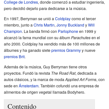
College de Londres
, donde comenzó a estudiar ingeniería,
pero decidió dejarlo para dedicarse a la música.
En 1997, Berryman se unió a
Coldplay
como el tercer
miembro, junto a
Chris Martin
,
Jonny Buckland
y
Will
Champion
. La banda firmó con
Parlophone
en 1999 y
alcanzó la fama mundial con su álbum
Parachutes
en el
año 2000. Coldplay ha vendido más de 100 millones de
álbumes y ha ganado siete
premios Grammy
y nueve
premios Brit
.
Además de la música, Guy Berryman tiene otros
proyectos. Fundó la revista
The Road Rat
, dedicada a
autos clásicos, y la marca de moda
Applied Art Forms
, con
sede en
Ámsterdam
. También cofundó una empresa de
alimentos de origen vegetal llamada Bodyhero.
Contenido