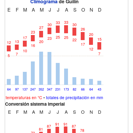
Climograma
de Guilin
E
F
M
A
M
J
J
A
S
O
N
D
33
33
30
30
27
26
23
20
25
25
17
23
15
22
13
20
12
17
16
12
10
7
7
5
64
97
137
247
352
347
231
173
82
66
64
43
temperaturas en °C
•
totales de precipitación en mm
Conversión sistema imperial
E
F
M
A
M
J
J
A
S
O
N
D
91
91
87
87
81
78
73