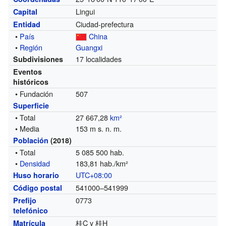
Lingui
Capital
Ciudad-prefectura
Entidad
•
País
China
•
Región
Guangxi
17 localidades
Subdivisiones
Eventos
históricos
• Fundación
507
Superficie
• Total
27 667,28
km²
• Media
153 m s. n. m.
Población
(2018)
• Total
5 085 500 hab.
•
Densidad
183,81 hab./km²
UTC+08:00
Huso horario
541000–541999
Código postal
0773
Prefijo
telefónico
桂C y 桂H
Matrícula