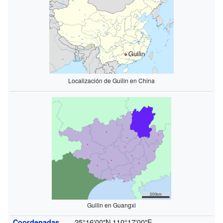
Guilin
Localización de Guilin en China
Guilin en Guangxi
25°16′00″N
110°17′00″E
Coordenadas