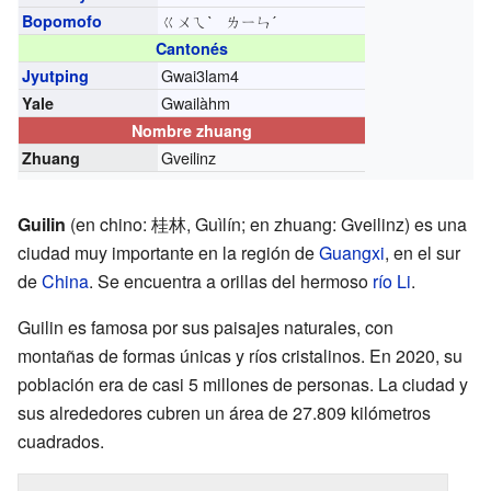
ㄍㄨㄟˋ ㄌㄧㄣˊ
Bopomofo
Cantonés
Gwai3lam4
Jyutping
Gwailàhm
Yale
Nombre zhuang
Gveilinz
Zhuang
Guilin
(en chino: 桂林, Guìlín; en zhuang: Gveilinz) es una
ciudad muy importante en la región de
Guangxi
, en el sur
de
China
. Se encuentra a orillas del hermoso
río Li
.
Guilin es famosa por sus paisajes naturales, con
montañas de formas únicas y ríos cristalinos. En 2020, su
población era de casi 5 millones de personas. La ciudad y
sus alrededores cubren un área de 27.809 kilómetros
cuadrados.