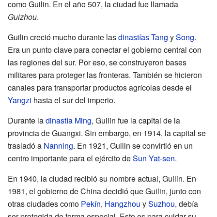
como Guilin. En el año 507, la ciudad fue llamada
Guizhou
.
Guilin creció mucho durante las
dinastías Tang
y
Song
.
Era un punto clave para conectar el gobierno central con
las regiones del sur. Por eso, se construyeron bases
militares para proteger las fronteras. También se hicieron
canales para transportar productos agrícolas desde el
Yangzi
hasta el sur del imperio.
Durante la
dinastía Ming
, Guilin fue la capital de la
provincia de Guangxi. Sin embargo, en 1914, la capital se
trasladó a
Nanning
. En 1921, Guilin se convirtió en un
centro importante para el ejército de
Sun Yat-sen
.
En 1940, la ciudad recibió su nombre actual, Guilin. En
1981, el gobierno de China decidió que Guilin, junto con
otras ciudades como
Pekín
,
Hangzhou
y
Suzhou
, debía
ser protegida de forma especial. Esto es para cuidar su