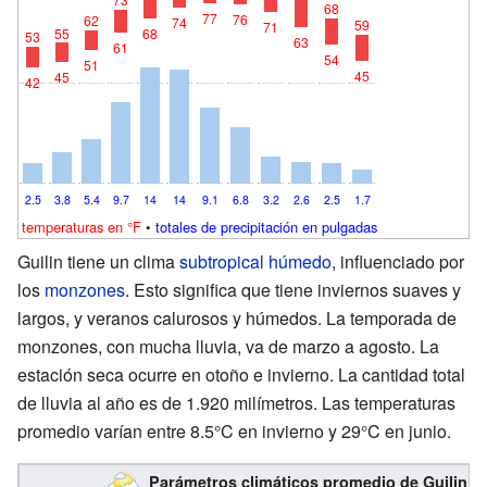
68
77
76
62
74
59
71
55
68
53
63
61
54
51
45
45
42
2.5
3.8
5.4
9.7
14
14
9.1
6.8
3.2
2.6
2.5
1.7
temperaturas en °F
•
totales de precipitación en pulgadas
Guilin tiene un clima
subtropical húmedo
, influenciado por
los
monzones
. Esto significa que tiene inviernos suaves y
largos, y veranos calurosos y húmedos. La temporada de
monzones, con mucha lluvia, va de marzo a agosto. La
estación seca ocurre en otoño e invierno. La cantidad total
de lluvia al año es de 1.920 milímetros. Las temperaturas
promedio varían entre 8.5°C en invierno y 29°C en junio.
Parámetros climáticos promedio de Guilin (