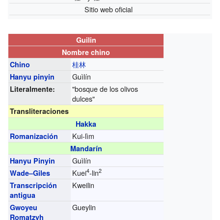
Sitio web oficial
Guilin
Nombre chino
桂林
Chino
Guìlín
Hanyu pinyin
"bosque de los olivos
Literalmente:
dulces"
Transliteraciones
Hakka
Kui-lìm
Romanización
Mandarín
Guìlín
Hanyu Pinyin
4
2
Kuei
-lin
Wade–Giles
Kweilin
Transcripción
antigua
Gueylin
Gwoyeu
Romatzyh