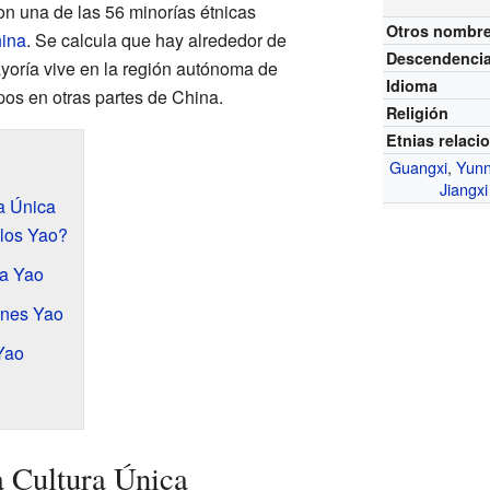
Son una de las 56 minorías étnicas
Otros nombr
ina
. Se calcula que hay alrededor de
Descendenci
yoría vive en la región autónoma de
Idioma
pos en otras partes de China.
Religión
Etnias relaci
Guangxi
,
Yun
Jiangxi
a Única
los Yao?
ia Yao
ones Yao
Yao
 Cultura Única