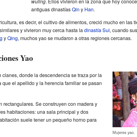
wuling
. Ellos vivieron en la zona que hoy con
antiguas dinastías
Qin
y
Han
.
gricultura, es decir, el cultivo de alimentos, creció mucho en las 
similares y vivieron muy cerca hasta la
dinastía Sui
, cuando su
g
y
Qing
, muchos yao se mudaron a otras regiones cercanas.
ciones Yao
 clanes, donde la descendencia se traza por la
a que el apellido y la herencia familiar se pasan
on rectangulares. Se construyen con madera y
res habitaciones: una sala principal y dos
habitación suele tener un pequeño horno para
Mujeres yao.