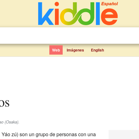
Web
Imágenes
English
os
ao (Osaka).
: Yáo zú) son un grupo de personas con una