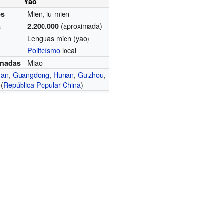
Yao
Mien, iu-mien
es
(aproximada)
a
2.200.000
Lenguas mien (yao)
Politeísmo
local
Miao
onadas
nan
,
Guangdong
,
Hunan
,
Guizhou
,
(
República Popular China
)