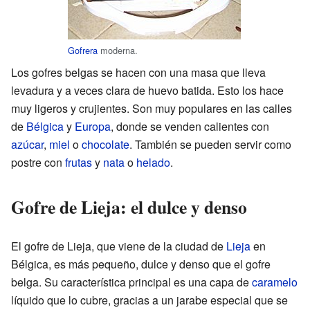
Gofrera
moderna.
Los gofres belgas se hacen con una masa que lleva
levadura y a veces clara de huevo batida. Esto los hace
muy ligeros y crujientes. Son muy populares en las calles
de
Bélgica
y
Europa
, donde se venden calientes con
azúcar
,
miel
o
chocolate
. También se pueden servir como
postre con
frutas
y
nata
o
helado
.
Gofre de Lieja: el dulce y denso
El gofre de Lieja, que viene de la ciudad de
Lieja
en
Bélgica, es más pequeño, dulce y denso que el gofre
belga. Su característica principal es una capa de
caramelo
líquido que lo cubre, gracias a un jarabe especial que se