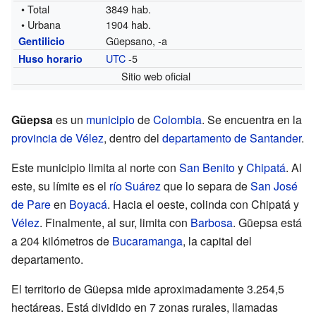
• Total
3849 hab.
• Urbana
1904 hab.
Güepsano, -a
Gentilicio
UTC
-5
Huso horario
Sitio web oficial
Güepsa
es un
municipio
de
Colombia
. Se encuentra en la
provincia de Vélez
, dentro del
departamento de Santander
.
Este municipio limita al norte con
San Benito
y
Chipatá
. Al
este, su límite es el
río Suárez
que lo separa de
San José
de Pare
en
Boyacá
. Hacia el oeste, colinda con Chipatá y
Vélez
. Finalmente, al sur, limita con
Barbosa
. Güepsa está
a 204 kilómetros de
Bucaramanga
, la capital del
departamento.
El territorio de Güepsa mide aproximadamente 3.254,5
hectáreas. Está dividido en 7 zonas rurales, llamadas