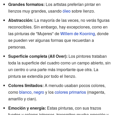
Grandes formatos:
Los artistas preferían pintar en
lienzos muy grandes, usando
óleo
sobre lienzo.
Abstracción:
La mayoría de las veces, no verás figuras
reconocibles. Sin embargo, hay excepciones, como en
las pinturas de "Mujeres" de
Willem de Kooning
, donde
se pueden ver algunas formas que recuerdan a
personas.
Superficie completa (All Over):
Los pintores trataban
toda la superficie del cuadro como un campo abierto, sin
un centro o una parte más importante que otra. La
pintura se extendía por todo el lienzo.
Colores limitados:
A menudo usaban pocos colores,
como
blanco
,
negro
y los
colores primarios
(magenta,
amarillo y cian).
Emoción y energía:
Estas pinturas, con sus trazos
fuertes y colores intensos, transmiten mucha emoción y