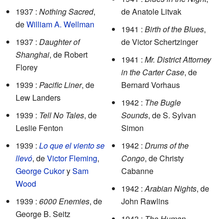
1937 :
Nothing Sacred
,
de Anatole Litvak
de
William A. Wellman
1941 :
Birth of the Blues
,
1937 :
Daughter of
de Victor Schertzinger
Shanghai
, de Robert
1941 :
Mr. District Attorney
Florey
in the Carter Case
, de
1939 :
Pacific Liner
, de
Bernard Vorhaus
Lew Landers
1942 :
The Bugle
1939 :
Tell No Tales
, de
Sounds
, de S. Sylvan
Leslie Fenton
Simon
1939 :
Lo que el viento se
1942 :
Drums of the
llevó
, de
Victor Fleming
,
Congo
, de Christy
George Cukor
y
Sam
Cabanne
Wood
1942 :
Arabian Nights
, de
1939 :
6000 Enemies
, de
John Rawlins
George B. Seitz
1943 :
The Human