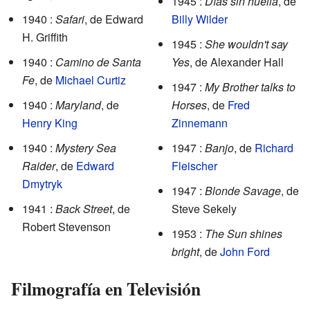
1945 :
Días sin huella
, de
1940 :
Safari
, de Edward
Billy Wilder
H. Griffith
1945 :
She wouldn't say
1940 :
Camino de Santa
Yes
, de Alexander Hall
Fe
, de
Michael Curtiz
1947 :
My Brother talks to
1940 :
Maryland
, de
Horses
, de
Fred
Henry King
Zinnemann
1940 :
Mystery Sea
1947 :
Banjo
, de
Richard
Raider
, de
Edward
Fleischer
Dmytryk
1947 :
Blonde Savage
, de
1941 :
Back Street
, de
Steve Sekely
Robert Stevenson
1953 :
The Sun shines
bright
, de
John Ford
Filmografía en Televisión