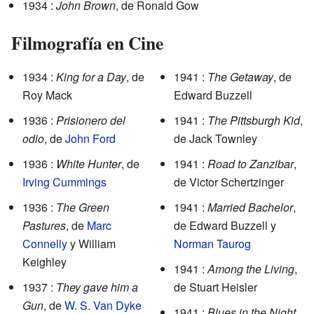
1934 :
John Brown
, de Ronald Gow
Filmografía en Cine
1934 :
King for a Day
, de
1941 :
The Getaway
, de
Roy Mack
Edward Buzzell
1936 :
Prisionero del
1941 :
The Pittsburgh Kid
,
odio
, de
John Ford
de Jack Townley
1936 :
White Hunter
, de
1941 :
Road to Zanzibar
,
Irving Cummings
de Victor Schertzinger
1936 :
The Green
1941 :
Married Bachelor
,
Pastures
, de
Marc
de Edward Buzzell y
Connelly
y William
Norman Taurog
Keighley
1941 :
Among the Living
,
1937 :
They gave him a
de Stuart Heisler
Gun
, de
W. S. Van Dyke
1941 :
Blues in the Night
,