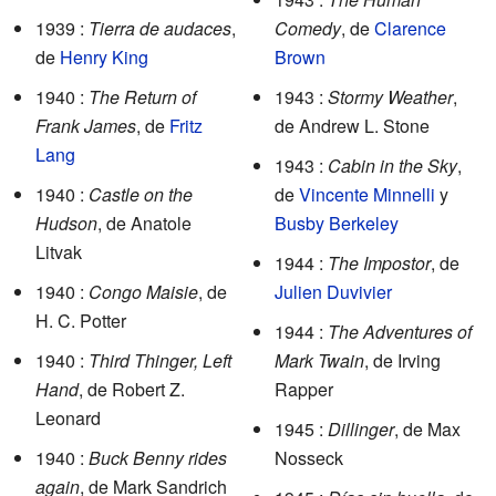
1939 :
Tierra de audaces
,
Comedy
, de
Clarence
de
Henry King
Brown
1940 :
The Return of
1943 :
Stormy Weather
,
Frank James
, de
Fritz
de Andrew L. Stone
Lang
1943 :
Cabin in the Sky
,
1940 :
Castle on the
de
Vincente Minnelli
y
Hudson
, de Anatole
Busby Berkeley
Litvak
1944 :
The Impostor
, de
1940 :
Congo Maisie
, de
Julien Duvivier
H. C. Potter
1944 :
The Adventures of
1940 :
Third Thinger, Left
Mark Twain
, de Irving
Hand
, de Robert Z.
Rapper
Leonard
1945 :
Dillinger
, de Max
1940 :
Buck Benny rides
Nosseck
again
, de Mark Sandrich