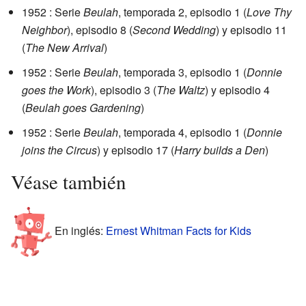
1952 : Serie
Beulah
, temporada 2, episodio 1 (
Love Thy
Neighbor
), episodio 8 (
Second Wedding
) y episodio 11
(
The New Arrival
)
1952 : Serie
Beulah
, temporada 3, episodio 1 (
Donnie
goes the Work
), episodio 3 (
The Waltz
) y episodio 4
(
Beulah goes Gardening
)
1952 : Serie
Beulah
, temporada 4, episodio 1 (
Donnie
joins the Circus
) y episodio 17 (
Harry builds a Den
)
Véase también
En inglés:
Ernest Whitman Facts for Kids