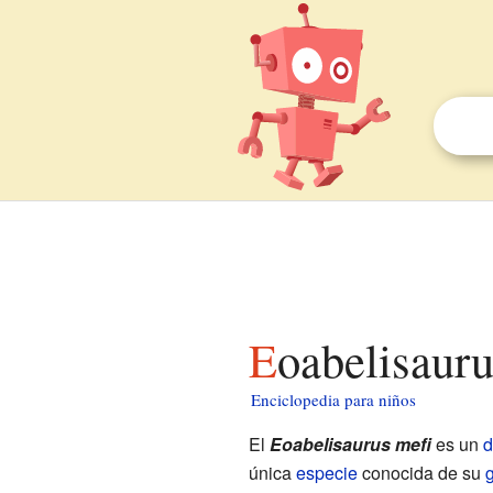
Eoabelisaur
Enciclopedia para niños
El
Eoabelisaurus mefi
es un
d
única
especie
conocida de su