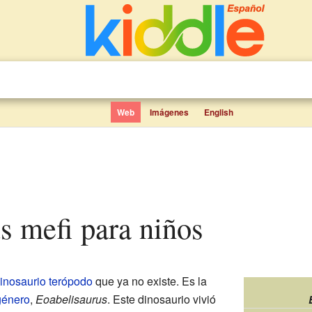
Web
Imágenes
English
us mefi para niños
inosaurio
terópodo
que ya no existe. Es la
género
,
Eoabelisaurus
. Este dinosaurio vivió