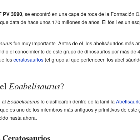
 PV 3990
, se encontró en una capa de roca de la Formación C
 que data de hace unos 170 millones de años. El fósil es un es
aurus
fue muy importante. Antes de él, los abelisáuridos más a
ndió el conocimiento de este grupo de dinosaurios por más de 4
ue los
ceratosaurios
(el grupo al que pertenecen los abelisáurido
Eoabelisaurus
 el
?
n al
Eoabelisaurus
lo clasificaron dentro de la familia
Abelisauri
a que es uno de los miembros más antiguos y primitivos de este g
ido hasta ahora.
s Ceratosaurios