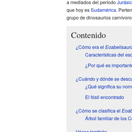
a mediados del período
Jurási
que hoy es
Sudamérica
. Perte
grupo de dinosaurios carnívoro
Contenido
¿Cómo era el
Eoabelisauru
Características del es
¿Por qué es important
¿Cuándo y dónde se descu
¿Qué significa su no
El fósil encontrado
¿Cómo se clasifica el
Eoab
Árbol familiar de los 
Véase también