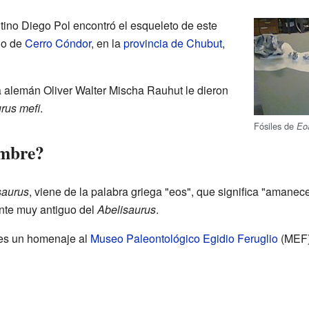
ino Diego Pol encontró el esqueleto de este
lo de
Cerro Cóndor
, en la
provincia de Chubut
,
 alemán Oliver Walter Mischa Rauhut le dieron
rus mefi
.
Fósiles de
Eo
ombre?
saurus
, viene de la palabra griega "eos", que significa "amanec
nte muy antiguo del
Abelisaurus
.
 es un homenaje al
Museo Paleontológico Egidio Feruglio
(MEF)