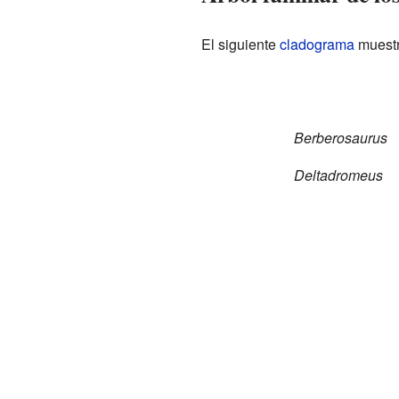
El siguiente
cladograma
muestr
Berberosaurus
Deltadromeus