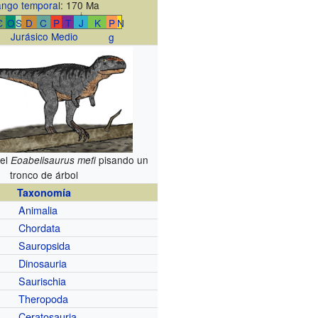
ngo temporal
: 170 Ma
↓
Є
O
S
D
C
P
T
J
K
P
N
Jurásico Medio
g
del
pisando un
Eoabelisaurus mefi
tronco de árbol
Taxonomía
Animalia
Chordata
Sauropsida
Dinosauria
Saurischia
Theropoda
Ceratosauria