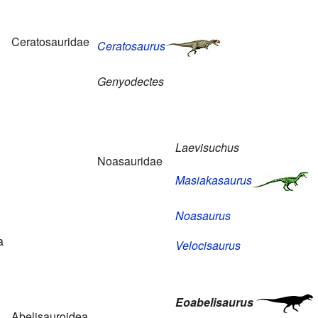
Ceratosauridae
Ceratosaurus
Genyodectes
Laevisuchus
Noasauridae
Masiakasaurus
Noasaurus
ia
Velocisaurus
Eoabelisaurus
Abelisauroidea