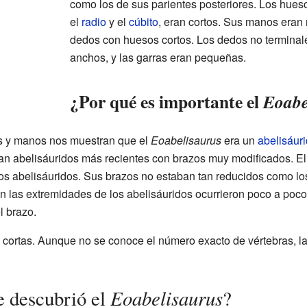
como los de sus parientes posteriores. Los hues
el
radio
y el
cúbito
, eran cortos. Sus manos eran 
dedos con huesos cortos. Los dedos no terminal
anchos, y las garras eran pequeñas.
¿Por qué es importante el
Eoabe
s y manos nos muestran que el
Eoabelisaurus
era un
abelisáur
an abelisáuridos más recientes con brazos muy modificados. E
s abelisáuridos. Sus brazos no estaban tan reducidos como los
n las extremidades de los abelisáuridos ocurrieron poco a poc
l brazo.
n cortas. Aunque no se conoce el número exacto de vértebras, l
Eoabelisaurus
 descubrió el
?