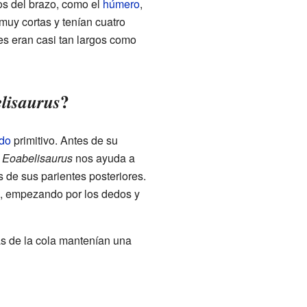
os del brazo, como el
húmero
,
muy cortas y tenían cuatro
es eran casi tan largos como
?
lisaurus
ido
primitivo. Antes de su
l
Eoabelisaurus
nos ayuda a
 de sus parientes posteriores.
o, empezando por los dedos y
as de la cola mantenían una