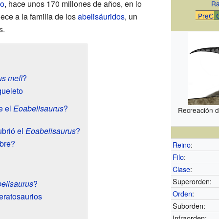
co
, hace unos 170 millones de años, en lo
Ra
nece a la familia de los
abelisáuridos
, un
PreЄ
s.
s mefi
?
queleto
e el
Eoabelisaurus
?
Recreación 
brió el
Eoabelisaurus
?
mbre?
Reino
:
Filo
:
Clase
:
Superorden:
elisaurus
?
Orden
:
Ceratosaurios
Suborden:
Infraorden: