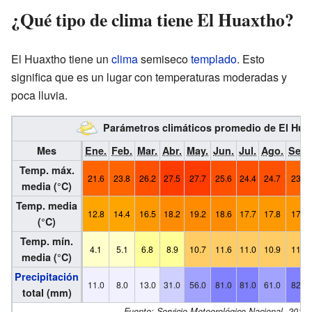
¿Qué tipo de clima tiene El Huaxtho?
El Huaxtho tiene un
clima
semiseco
templado
. Esto
significa que es un lugar con temperaturas moderadas y
poca lluvia.
Parámetros climáticos promedio de El Hu
Mes
Ene.
Feb.
Mar.
Abr.
May.
Jun.
Jul.
Ago.
Sep.
Temp. máx.
21.6
23.8
26.2
27.5
27.7
25.6
24.4
24.7
23.6
media (°C)
Temp. media
12.8
14.4
16.5
18.2
19.2
18.6
17.7
17.8
17.4
(°C)
Temp. mín.
4.1
5.1
6.8
8.9
10.7
11.6
11.0
10.9
11.2
media (°C)
Precipitación
11.0
8.0
13.0
31.0
56.0
81.0
81.0
61.0
82.0
total (mm)
Fuente: Servicio Meteorológico Nacional. 2015