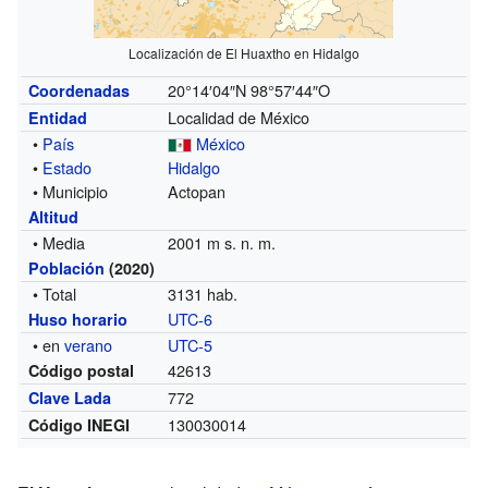
Localización de El Huaxtho en Hidalgo
20°14′04″N
98°57′44″O
Coordenadas
Localidad de México
Entidad
•
País
México
•
Estado
Hidalgo
• Municipio
Actopan
Altitud
• Media
2001 m s. n. m.
Población
(2020)
• Total
3131 hab.
UTC-6
Huso horario
• en
verano
UTC-5
42613
Código postal
772
Clave Lada
130030014
Código INEGI