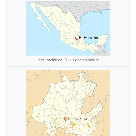
El Huaxtho
Localización de El Huaxtho en México
El Huaxtho