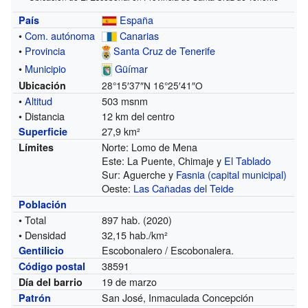
España
País
•
Com. autónoma
Canarias
•
Provincia
Santa Cruz de Tenerife
•
Municipio
Güímar
Ubicación
28°15′37″N
16°25′41″O
•
Altitud
503 msnm
• Distancia
12 km del centro
27,9 km²
Superficie
Norte: Lomo de Mena
Límites
Este: La Puente, Chimaje y
El Tablado
Sur: Aguerche y
Fasnia (capital municipal)
Oeste:
Las Cañadas del Teide
Población
• Total
897 hab. (2020)
• Densidad
32,15 hab./km²
Escobonalero / Escobonalera.
Gentilicio
38591
Código postal
19 de marzo
Día del barrio
San José, Inmaculada Concepción
Patrón