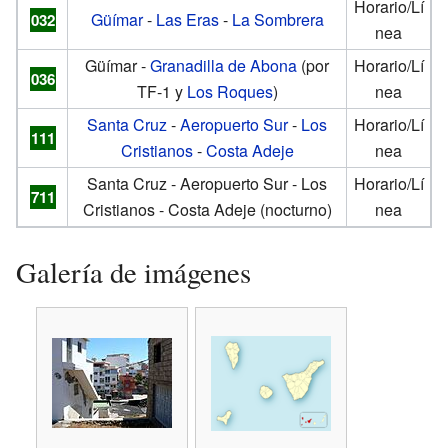
Horario/Lí
Güímar
-
Las Eras
-
La Sombrera
032
nea
Güímar -
Granadilla de Abona
(por
Horario/Lí
036
TF-1 y
Los Roques
)
nea
Santa Cruz
-
Aeropuerto Sur
-
Los
Horario/Lí
111
Cristianos
-
Costa Adeje
nea
Santa Cruz - Aeropuerto Sur - Los
Horario/Lí
711
Cristianos - Costa Adeje (nocturno)
nea
Galería de imágenes