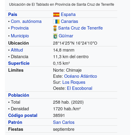
Ubicación de El Tablado en Provincia de Santa Cruz de Tenerife
España
País
•
Com. autónoma
Canarias
•
Provincia
Santa Cruz de Tenerife
•
Municipio
Güímar
Ubicación
28°14′25″N
16°24′10″O
•
Altitud
14,8 msnm
• Distancia
11,3 km del centro
0,15 km²
Superficie
Norte: Chimaje
Límites
Este:
Océano Atlántico
Sur:
Los Roques
Oeste:
El Escobonal
Población
• Total
258 hab. (2020)
• Densidad
1720 hab./km²
38591
Código postal
San Carlos
Patrón
septiembre
Fiestas