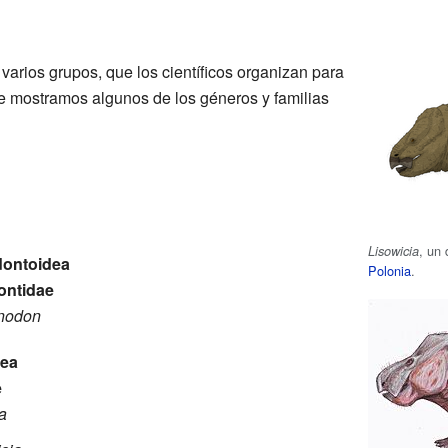
varios grupos, que los científicos organizan para
te mostramos algunos de los géneros y familias
, un 
Lisowicia
ontoidea
Polonia
.
ontidae
nodon
dea
e
a