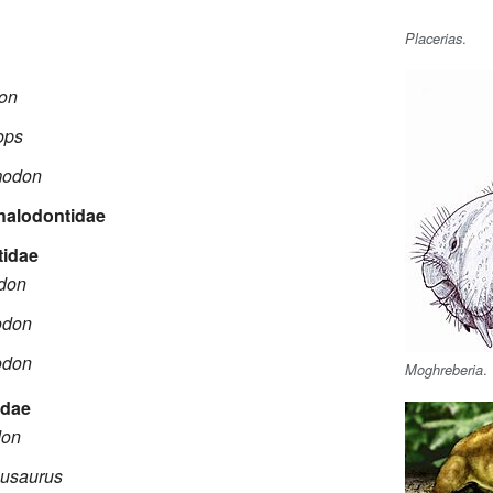
.
Placerias
on
ops
modon
halodontidae
tidae
don
odon
odon
.
Moghreberia
idae
don
usaurus