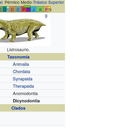
al
: Pérmico Medio-
Triásico Superior
Є
O
S
D
C
P
T
J
K
P
N
g
Listrosaurio.
Taxonomía
Animalia
Chordata
Synapsida
Therapsida
Anomodontia
Dicynodontia
Clados
.