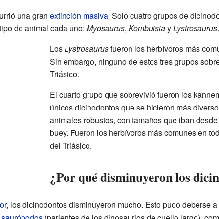
currió una gran
extinción masiva
. Solo cuatro grupos de dicinodo
 tipo de animal cada uno:
Myosaurus
,
Kombuisia
y
Lystrosaurus
.
Los
Lystrosaurus
fueron los herbívoros más comun
Sin embargo, ninguno de estos tres grupos sobr
Triásico.
El cuarto grupo que sobrevivió fueron los kanne
únicos dicinodontos que se hicieron más diversos
animales robustos, con tamaños que iban desde e
buey. Fueron los herbívoros más comunes en tod
del Triásico.
¿Por qué disminuyeron los dici
or
, los dicinodontos disminuyeron mucho. Esto pudo deberse a 
s
saurópodos
(parientes de los dinosaurios de cuello largo), co