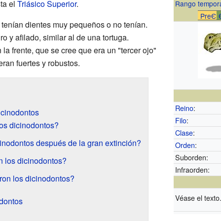
ta el
Triásico Superior
.
Rango tempor
PreЄ
 tenían dientes muy pequeños o no tenían.
o y afilado, similar al de una tortuga.
la frente, que se cree que era un "tercer ojo"
ran fuertes y robustos.
Reino
:
Dicinodontos
Filo
:
os dicinodontos?
Clase
:
inodontos después de la gran extinción?
Orden
:
Suborden:
 los dicinodontos?
Infraorden:
ron los dicinodontos?
Véase el texto
odontos