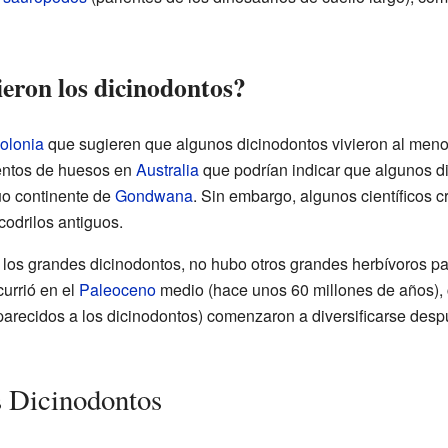
ieron los dicinodontos?
olonia
que sugieren que algunos dicinodontos vivieron al menos 
entos de huesos en
Australia
que podrían indicar que algunos d
uo continente de
Gondwana
. Sin embargo, algunos científicos 
codrilos antiguos.
los grandes dicinodontos, no hubo otros grandes herbívoros p
urrió en el
Paleoceno
medio (hace unos 60 millones de años),
arecidos a los dicinodontos) comenzaron a diversificarse desp
s Dicinodontos