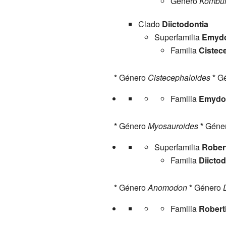
Género
Kombui
Clado
Diictodontia
Superfamilia
Emydo
Familia
Cistec
*
Género
Cistecephaloides
*
Gé
Familia
Emydo
*
Género
Myosauroides
*
Géne
Superfamilia
Rober
Familia
Diicto
*
Género
Anomodon
*
Género
Familia
Robert