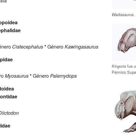
sia
.
Wadiasaurus
poidea
ephalidae
nero
Cistecephalus
*
Género
Kawingasaurus
pidae
fue u
Kingoria
Pérmico Super
ro
Myosaurus
*
Género
Palemydops
toidea
dontidae
Diictodon
iidae