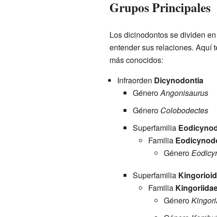
Grupos Principales
Los dicinodontos se dividen en 
entender sus relaciones. Aquí 
más conocidos:
Infraorden
Dicynodontia
Género
Angonisaurus
Género
Colobodectes
Superfamilia
Eodicynod
Familia
Eodicynod
Género
Eodicy
Superfamilia
Kingorioi
Familia
Kingoriida
Género
Kingori