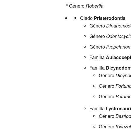
*
Género
Robertia
Clado
Pristerodontia
Género
Dinanomod
Género
Odontocycl
Género
Propelano
Familia
Aulacocep
Familia
Dicynodon
Género
Dicyno
Género
Fortun
Género
Peram
Familia
Lystrosaur
Género
Basilo
Género
Kwazul