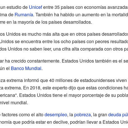
, un estudio de
Unicef
entre 35 países con economías avanzadas
ncima de
Rumanía
. También ha habido un aumento en la mortalid
urre en la mayoría de los países desarrollados.
s Unidos es mucho más alta que en otros países desarrollados
nidos se encuentra entre los ocho países con peores resultad
dos Unidos no saben leer, una cifra alta comparada con otros p
ar ha crecido constantemente. Estados Unidos también es el s
ún el
Banco Mundial
.
za extrema informó que 40 millones de estadounidenses viven e
a extrema. En 2018, este experto dijo que estas condiciones 
mericana". Estados Unidos tiene el mayor porcentaje de su pobl
nivel mundial.
 factores como el alto
desempleo
, la
pobreza
, la gran
deuda pú
mía que podría estar en declive, podrían llevar a Estados Uni