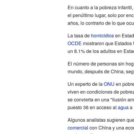
En cuanto a la pobreza infantil
el penúltimo lugar, solo por e
años, lo contrario de lo que oc
La tasa de
homicidios
en Estado
OCDE
mostraron que Estados U
un 8.1% de los adultos en Esta
El número de personas sin hog
mundo, después de China, seg
Un experto de la
ONU
en pobre
viven en condiciones de pobrez
se convierta en una "ilusión a
puesto 36 en acceso al
agua
a 
Algunos analistas sugieren que
comercial
con China y una econo