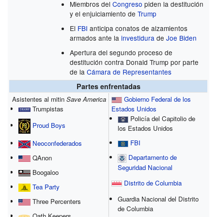
Miembros del
Congreso
piden la destitución
y el enjuiciamiento de
Trump
El
FBI
anticipa conatos de alzamientos
armados ante la
investidura
de
Joe Biden
Apertura del segundo proceso de
destitución contra Donald Trump por parte
de la
Cámara de Representantes
Partes enfrentadas
Asistentes al mitin
Save America
Gobierno Federal de los
Trumpistas
Estados Unidos
Policía del Capitolio de
Proud Boys
los Estados Unidos
FBI
Neoconfederados
Departamento de
QAnon
Seguridad Nacional
Boogaloo
Distrito de Columbia
Tea Party
Guardia Nacional del Distrito
Three Percenters
de Columbia
Oath Keepers