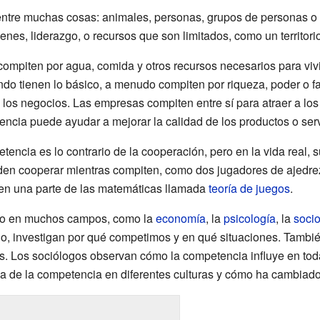
entre muchas cosas: animales, personas, grupos de personas 
enes, liderazgo, o recursos que son limitados, como un territorio
 compiten por agua, comida y otros recursos necesarios para vi
ndo tienen lo básico, a menudo compiten por riqueza, poder o 
 los negocios. Las empresas compiten entre sí para atraer a los
cia puede ayudar a mejorar la calidad de los productos o serv
encia es lo contrario de la cooperación, pero en la vida real, 
den cooperar mientras compiten, como dos jugadores de ajedre
 en una parte de las matemáticas llamada
teoría de juegos
.
do en muchos campos, como la
economía
, la
psicología
, la
socio
lo, investigan por qué competimos y en qué situaciones. Tambi
s. Los sociólogos observan cómo la competencia influye en tod
ria de la competencia en diferentes culturas y cómo ha cambiado