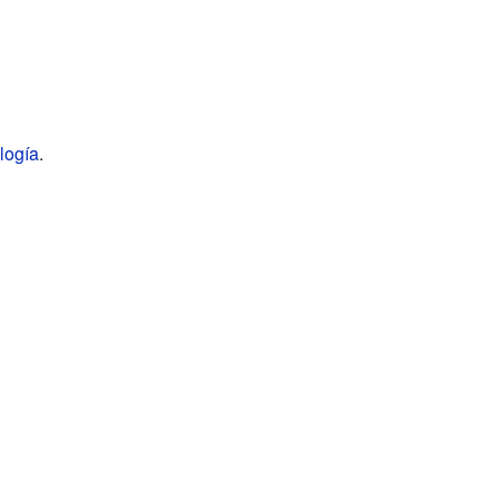
logía
.