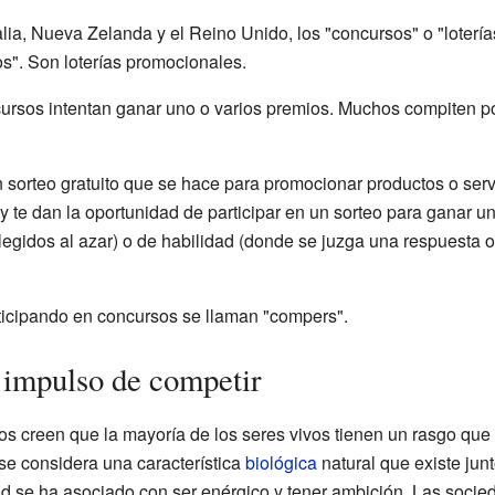
ia, Nueva Zelanda y el Reino Unido, los "concursos" o "lotería
s". Son loterías promocionales.
cursos intentan ganar uno o varios premios. Muchos compiten p
sorteo gratuito que se hace para promocionar productos o ser
 te dan la oportunidad de participar en un sorteo para ganar u
legidos al azar) o de habilidad (donde se juzga una respuesta 
ticipando en concursos se llaman "compers".
 impulso de competir
 creen que la mayoría de los seres vivos tienen un rasgo que 
se considera una característica
biológica
natural que existe junt
ad se ha asociado con ser enérgico y tener ambición. Las soci