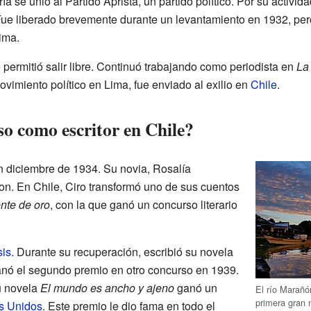
a se unió al Partido Aprista, un partido político. Por su activida
Fue liberado brevemente durante un levantamiento en 1932, pero 
ima.
 permitió salir libre. Continuó trabajando como periodista en
La
ovimiento político en Lima, fue enviado al exilio en
Chile
.
o como escritor en Chile?
 diciembre de 1934. Su novia, Rosalía
ron. En Chile, Ciro transformó uno de sus cuentos
nte de oro
, con la que ganó un concurso literario
sis
. Durante su recuperación, escribió su novela
anó el segundo premio en otro concurso en 1939.
u novela
El mundo es ancho y ajeno
ganó un
El río Marañó
primera gran 
s Unidos
. Este premio le dio fama en todo el