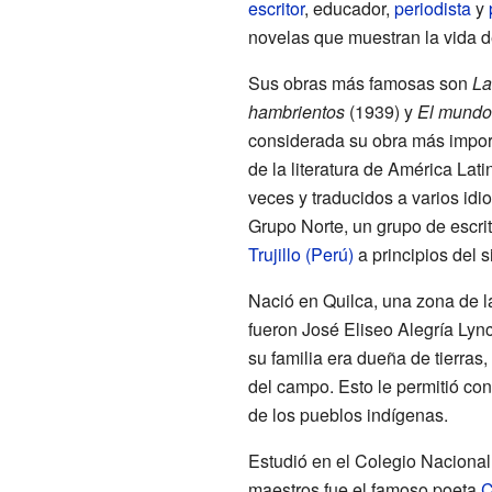
escritor
, educador,
periodista
y
novelas que muestran la vida d
Sus obras más famosas son
La
hambrientos
(1939) y
El mundo
considerada su obra más impor
de la literatura de América Lat
veces y traducidos a varios idi
Grupo Norte, un grupo de escrit
Trujillo (Perú)
a principios del s
Nació en Quilca, una zona de 
fueron José Eliseo Alegría Ly
su familia era dueña de tierras,
del campo. Esto le permitió con
de los pueblos indígenas.
Estudió en el Colegio Naciona
maestros fue el famoso poeta
C