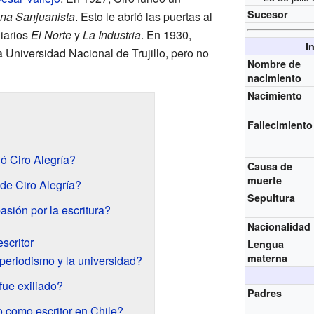
Sucesor
una Sanjuanista
. Esto le abrió las puertas al
diarios
El Norte
y
La Industria
. En 1930,
I
 Universidad Nacional de Trujillo, pero no
Nombre de
nacimiento
Nacimiento
Fallecimiento
ó Ciro Alegría?
Causa de
muerte
de Ciro Alegría?
Sepultura
sión por la escritura?
Nacionalidad
scritor
Lengua
materna
periodismo y la universidad?
fue exiliado?
Padres
 como escritor en Chile?