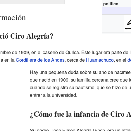
político
ormación
ió Ciro Alegría?
embre de 1909, en el caserío de Quilca. Este lugar era parte d
ia en la
Cordillera de los Andes
, cerca de
Huamachuco
, en el
d
Hay una pequeña duda sobre su año de nacimien
que nació en 1909, su familia cercana cree que f
cuando se registró su bautismo, que se hizo de 
entrar a la universidad.
¿Cómo fue la infancia de Ciro A
Su padre, José Eliseo Alegría Lynch, era un int