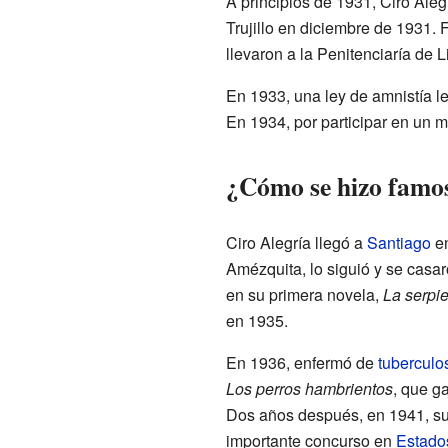
A principios de 1931, Ciro Alegrí
Trujillo en diciembre de 1931. 
llevaron a la Penitenciaría de L
En 1933, una ley de amnistía le
En 1934, por participar en un m
¿Cómo se hizo famos
Ciro Alegría llegó a
Santiago
en
Amézquita, lo siguió y se casa
en su primera novela,
La serpie
en 1935.
En 1936, enfermó de
tuberculo
Los perros hambrientos
, que g
Dos años después, en 1941, s
importante concurso en
Estado