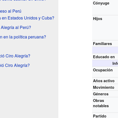
Cónyuge
reso al Perú
ía en Estados Unidos y Cuba?
Hijos
Alegría al Perú?
n en la política peruana?
Familiares
ió Ciro Alegría?
Educado en
In
ó Ciro Alegría?
Ocupación
Años activo
Movimiento
Géneros
Obras
notables
Partido