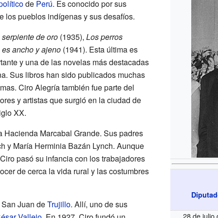
político
de
Perú
. Es conocido por sus
e los pueblos indígenas y sus desafíos.
 serpiente de oro
(1935),
Los perros
 es ancho y ajeno
(1941). Esta última es
tante y una de las novelas más destacadas
ina. Sus libros han sido publicados muchas
omas. Ciro Alegría también fue parte del
ores y artistas que surgió en la ciudad de
iglo XX.
la Hacienda Marcabal Grande. Sus padres
nch y María Herminia Bazán Lynch. Aunque
 Ciro pasó su infancia con los trabajadores
ocer de cerca la vida rural y las costumbres
Diputad
l San Juan de
Trujillo
. Allí, uno de sus
28 de juli
ésar Vallejo
. En 1927, Ciro fundó un