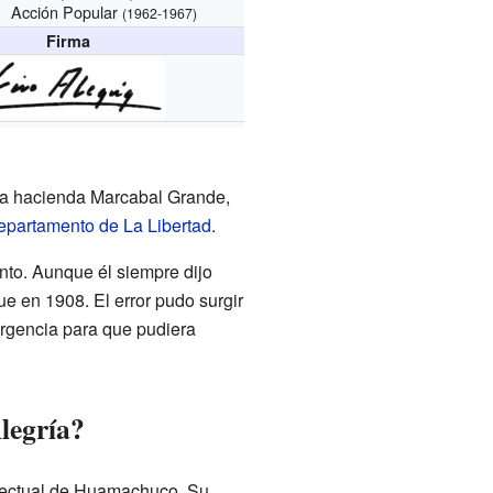
Acción Popular
(1962-1967)
Firma
e la hacienda Marcabal Grande,
epartamento de La Libertad
.
to. Aunque él siempre dijo
ue en 1908. El error pudo surgir
urgencia para que pudiera
legría?
electual de Huamachuco. Su