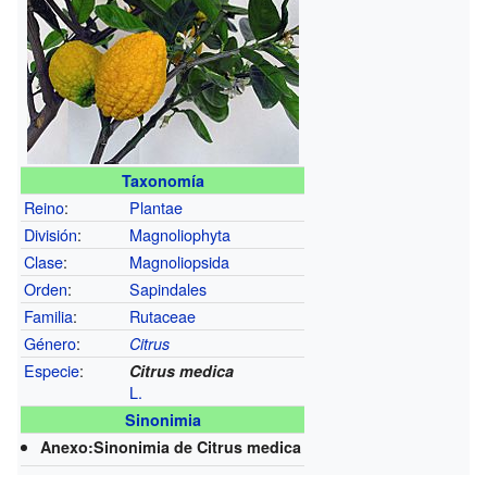
Taxonomía
Reino
:
Plantae
División
:
Magnoliophyta
Clase
:
Magnoliopsida
Orden
:
Sapindales
Familia
:
Rutaceae
Género
:
Citrus
Especie
:
Citrus medica
L.
Sinonimia
Anexo:Sinonimia de Citrus medica