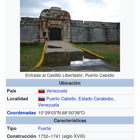
Entrada al Castillo Libertador, Puerto Cabello
Ubicación
Venezuela
País
Puerto Cabello
,
Estado Carabobo,
Localidad
Venezuela
10°29′03″N
68°00′38″O
Coordenadas
Características
Fuerte
Tipo
1732–1741 (siglo XVIII)
Construcción