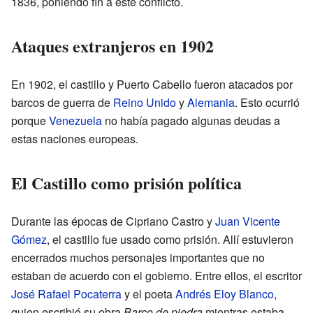
1836, poniendo fin a este conflicto.
Ataques extranjeros en 1902
En 1902, el castillo y Puerto Cabello fueron atacados por
barcos de guerra de
Reino Unido
y
Alemania
. Esto ocurrió
porque
Venezuela
no había pagado algunas deudas a
estas naciones europeas.
El Castillo como prisión política
Durante las épocas de Cipriano Castro y
Juan Vicente
Gómez
, el castillo fue usado como prisión. Allí estuvieron
encerrados muchos personajes importantes que no
estaban de acuerdo con el gobierno. Entre ellos, el escritor
José Rafael Pocaterra
y el poeta
Andrés Eloy Blanco
,
quien escribió su obra
Barco de piedra
mientras estaba