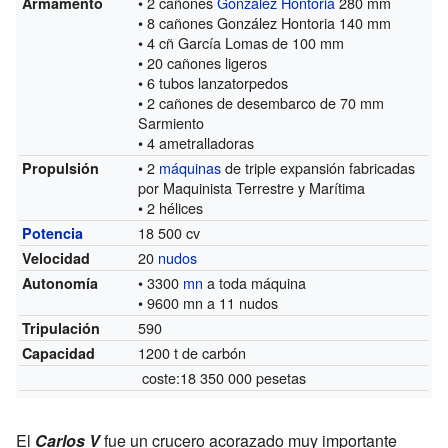
• 2 cañones
González Hontoria
280 mm
Armamento
• 8 cañones González Hontoria 140 mm
• 4 cñ García Lomas de 100 mm
• 20 cañones ligeros
• 6 tubos lanzatorpedos
• 2 cañones de desembarco de 70 mm
Sarmiento
• 4 ametralladoras
• 2
máquinas
de triple expansión fabricadas
Propulsión
por Maquinista Terrestre y Marítima
• 2 hélices
18 500 cv
Potencia
20
nudos
Velocidad
• 3300
mn
a toda máquina
Autonomía
• 9600 mn a 11 nudos
590
Tripulación
1200 t de carbón
Capacidad
coste:18 350 000 pesetas
El
Carlos V
fue un crucero acorazado muy importante