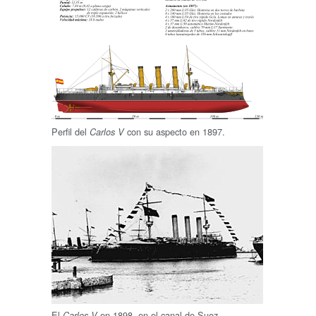
Perfil del
con su aspecto en 1897.
Carlos V
El
en 1898, en el canal de Suez.
Carlos V